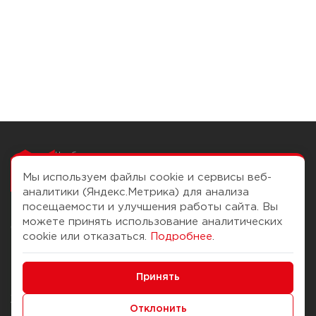
Чтобы вам легко
работалось
Мы используем файлы cookie и сервисы веб-
аналитики (Яндекс.Метрика) для анализа
посещаемости и улучшения работы сайта. Вы
можете принять использование аналитических
О компании
Помощь
cookie или отказаться.
Подробнее
.
История Компании
Доставка и оплата
Минимальные
Бонус-клуб
Принять
Способы оплаты
Функциональные/Аналитические
Журнал
Правила продажи
Отклонить