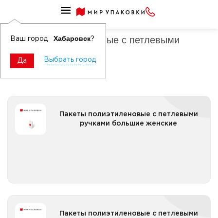
Пакеты полиэтиленовые с ручками
Пакеты полиэтиленовые с петлевыми
Хабаровск
Ваш город
?
ручками большие
Выбрать город
Да
Пакеты полиэтиленовые с петлевыми ручками
Пакеты полиэтиленовые с петлевыми
большие женские
ручками большие женские
Все категории
Пакеты полиэтиленовые с петлевыми ручками
Пакеты полиэтиленовые с петлевыми
большие Новый год