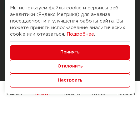
работалось
Мы используем файлы cookie и сервисы веб-
аналитики (Яндекс.Метрика) для анализа
посещаемости и улучшения работы сайта. Вы
можете принять использование аналитических
О компании
Помощь
cookie или отказаться.
Подробнее
.
История Компании
Доставка и оплата
Минимальные
Бонус-клуб
Принять
Способы оплаты
Функциональные/Аналитические
Журнал
Правила продажи
Отклонить
Наши марки
Вопросы и ответы
Настроить
Брендирование
Служба контроля качества
упаковки
Обмен и возврат
Главная
Каталог
Корзина
Поиск
Профиль
Карьера
Вакансии
Возможности