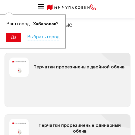
Перчатки хлопчатобумажные
Перчатки прорезиненые
Хабаровск
Ваш город
?
Выбрать город
Да
Перчатки прорезиненые двойной облив
Перчатки прорезиненые двойной облив
Все категории
Перчатки прорезиненые одинарный облив
Перчатки прорезиненые одинарный
облив