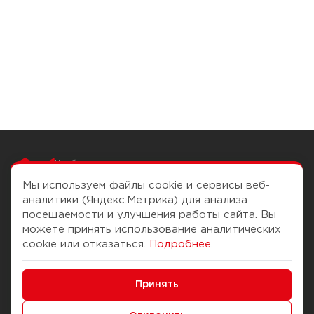
Чтобы вам легко
работалось
Мы используем файлы cookie и сервисы веб-
аналитики (Яндекс.Метрика) для анализа
посещаемости и улучшения работы сайта. Вы
можете принять использование аналитических
О компании
Помощь
cookie или отказаться.
Подробнее
.
История Компании
Доставка и оплата
Минимальные
Бонус-клуб
Принять
Способы оплаты
Функциональные/Аналитические
Журнал
Правила продажи