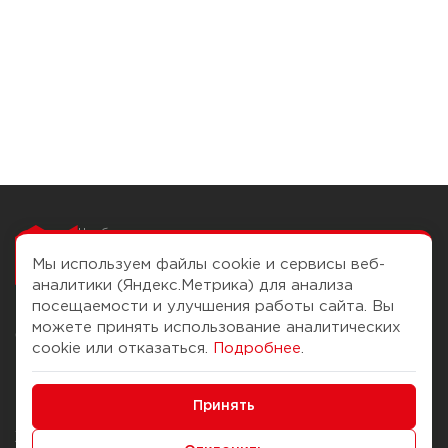
Чтобы вам легко
работалось
Мы используем файлы cookie и сервисы веб-
аналитики (Яндекс.Метрика) для анализа
посещаемости и улучшения работы сайта. Вы
можете принять использование аналитических
О компании
Помощь
cookie или отказаться.
Подробнее
.
История Компании
Доставка и оплата
Минимальные
Бонус-клуб
Принять
Способы оплаты
Функциональные/Аналитические
Журнал
Правила продажи