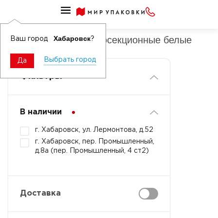
Ланч-боксы ВПС односекционные
Ланч-боксы ВПС односекционные белые
Хабаровск
Ваш город
?
Выбрать город
Да
Фильтры
В наличии
г. Хабаровск, ул. Лермонтова, д.52
г. Хабаровск, пер. Промышленный,
д.8а (пер. Промышленный, 4 ст2)
Доставка