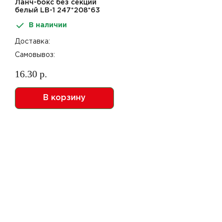
Ланч-бокс без секций
белый LB-1 247*208*63
(130шт) (ЛСП 24206-1)
В наличии
Доставка:
Самовывоз:
16.30 р.
В корзину