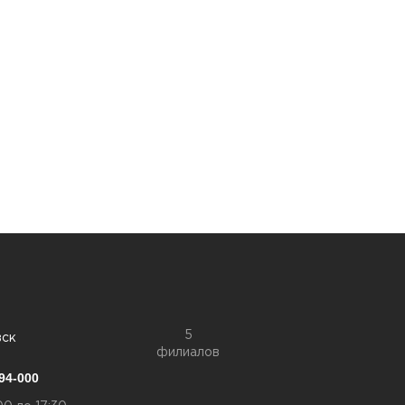
5
вск
филиалов
94-000