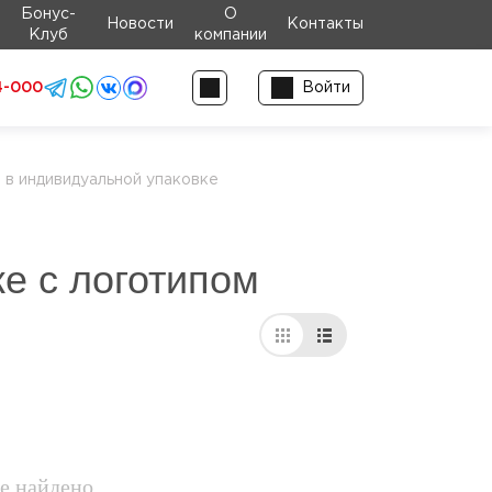
Бонус-
О
Новости
Контакты
Клуб
компании
4-000
Войти
в индивидуальной упаковке
е с логотипом
е найдено