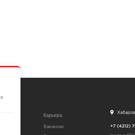
их
Хабаро
Карьера
7
+7 (4212)
та
Вакансии