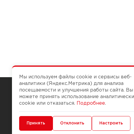
Мы используем файлы cookie и сервисы веб-
аналитики (Яндекс.Метрика) для анализа
посещаемости и улучшения работы сайта. Вы
можете принять использование аналитическ
Чтобы вам легко работалось
cookie или отказаться.
Подробнее
.
О компании
Помощь
Минимальные
Принять
Функциональные/Аналитические
Отклонить
Настроить
История Компании
Доставка и опла