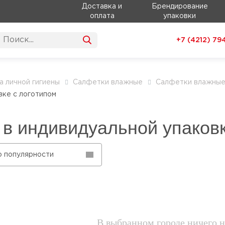
Доставка и
Брендирование
оплата
упаковки
+7 (4212)
79
а личной гигиены
Салфетки влажные
Салфетки влажные 
вке с логотипом
в индивидуальной упаковк
о популярности
В выбранном городе ничего н