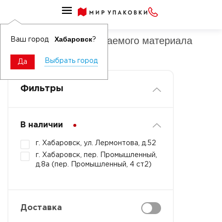
Тарелки из биоразлагаемых материалов
Тарелки из биоразлагаемого материала
Хабаровск
Ваш город
?
закусочные
Выбрать город
Да
Фильтры
В наличии
г. Хабаровск, ул. Лермонтова, д.52
г. Хабаровск, пер. Промышленный,
д.8а (пер. Промышленный, 4 ст2)
Доставка