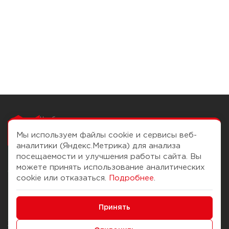
Чтобы вам легко
работалось
Мы используем файлы cookie и сервисы веб-
аналитики (Яндекс.Метрика) для анализа
посещаемости и улучшения работы сайта. Вы
можете принять использование аналитических
О компании
Помощь
cookie или отказаться.
Подробнее
.
История Компании
Доставка и оплата
Минимальные
Бонус-клуб
Принять
Способы оплаты
Функциональные/Аналитические
Журнал
Правила продажи