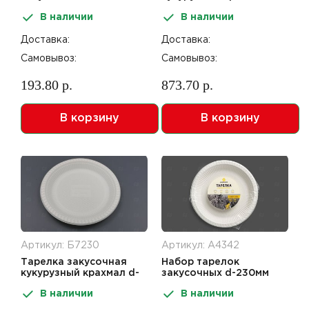
(10шт) кукурузный
230мм черная 50шт
В наличии
В наличии
крахмал желтая
Kukorumo
Доставка:
Доставка:
Самовывоз:
Самовывоз:
193.80 р.
873.70 р.
В корзину
В корзину
Артикул: Б7230
Артикул: А4342
Тарелка закусочная
Набор тарелок
кукурузный крахмал d-
закусочных d-230мм
230мм белая 50шт
(10шт) кукурузный
В наличии
В наличии
крахмал белая
Kukorumo