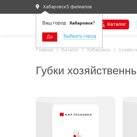
5 филиалов
Хабаровск
Хабаровск
Ваш город
?
Каталог
Чтобы вам легко работалось
Выбрать город
Да
Главная
Каталог
Хабаровск
Хозяйст
Губки хозяйственн
Губки хозяйственные
деликатные
Губки хозяйственные
пенополиуретановые