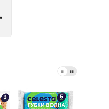
ные
вые
е
рии