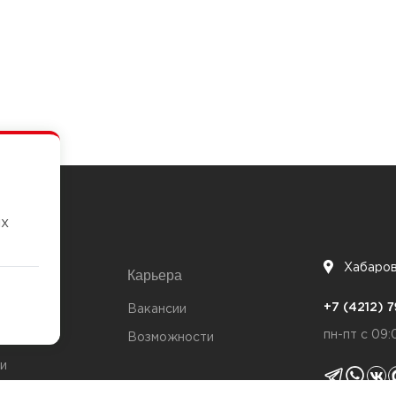
их
Хабаро
Карьера
7
+7 (4212)
та
Вакансии
пн-пт с 09:
Возможности
и
ты