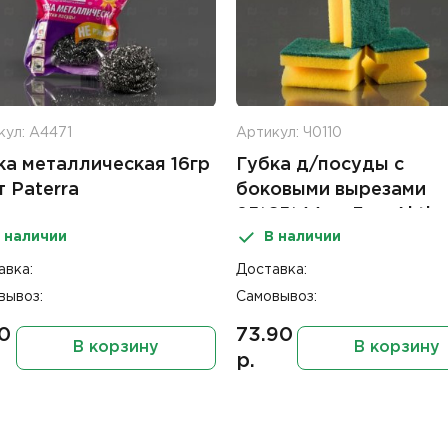
кул: А4471
Артикул: Ч0110
ка металлическая 16гр
Губка д/посуды с
т Paterra
боковыми вырезами
85*65*44мм 3шт Aktiv
 наличии
В наличии
авка:
Доставка:
вывоз:
Самовывоз:
10
73.90
В корзину
В корзину
р.