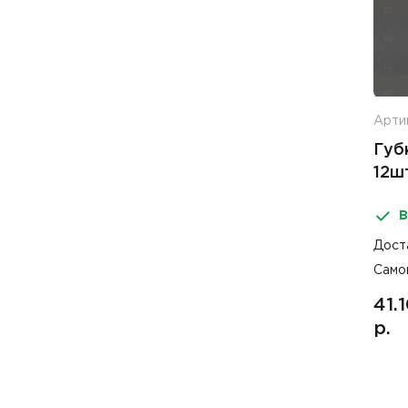
Арти
Губ
12ш
В
Дост
Само
41.
р.