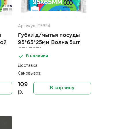
Артикул: Е5834
ы
Губки д/мытья посуды
ной
95*65*25мм Волна 5шт
A
CELESTA
В наличии
Доставка:
Самовывоз:
109
В корзину
р.