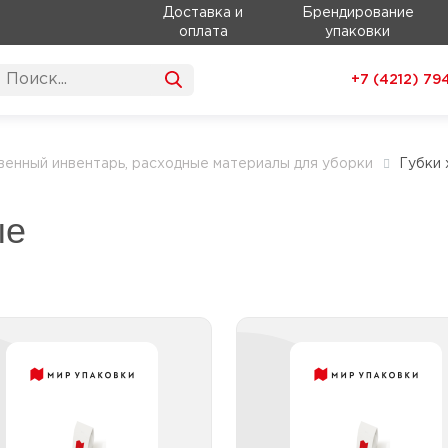
Доставка и
Брендирование
оплата
упаковки
+7 (4212)
79
венный инвентарь, расходные материалы для уборки
Губки 
ые
Губки хозяйственные
Губки хозяйствен
для сильных
универсаль
загрязнений
Губки хозяйствен
меламино
Металлические губки