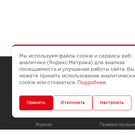
Мы используем файлы cookie и сервисы веб-
аналитики (Яндекс.Метрика) для анализа
посещаемости и улучшения работы сайта. Вы
можете принять использование аналитическ
Чтобы вам легко работалось
cookie или отказаться.
Подробнее
.
О компании
Помощь
Минимальные
Принять
Функциональные/Аналитические
Отклонить
Настроить
История Компании
Доставка и опла
Бонус-клуб
Способы оплаты
Журнал
Правила продаж
Наши марки
Вопросы и отве