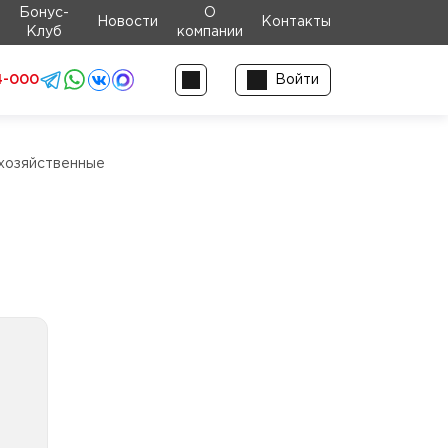
Бонус-
О
Новости
Контакты
Клуб
компании
4-000
Войти
хозяйственные
ные
ные
ные
вые