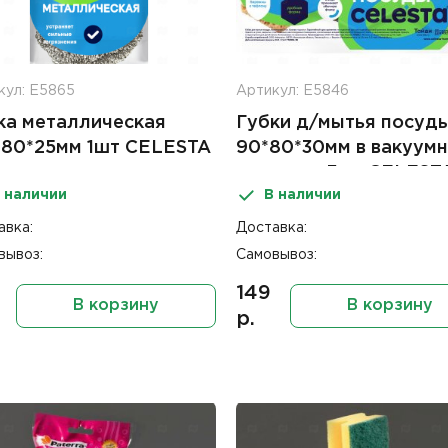
кул: Е5865
Артикул: Е5846
ка металлическая
Губки д/мытья посуд
*80*25мм 1шт CELESTA
90*80*30мм в вакуум
упаковке 3шт CELEST
 наличии
В наличии
авка:
Доставка:
вывоз:
Самовывоз:
149
В корзину
В корзину
р.