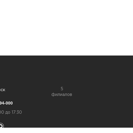
5
вск
филиалов
94-000
00 до 17:30