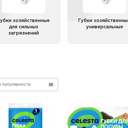
Губки хозяйствен
хозяйственные
поролоно
Губки хозяйственные
Губки хозяйственны
для сильных
универсальные
загрязнений
Все категории
Все катего
о популярности