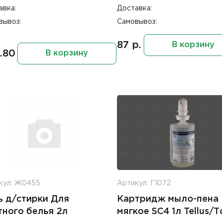
авка:
Доставка:
вывоз:
Самовывоз:
87 р.
В корзину
.80
В корзину
кул: Ж0455
Артикул: Г1072
ь д/стирки Для
Картридж мыло-пена
тного белья 2л
мягкое SC4 1л Tellus/Т