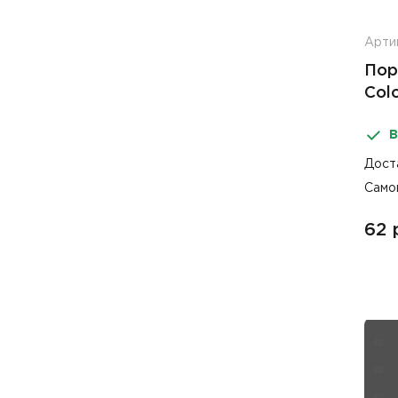
Арти
Пор
Col
сти
В
Дост
Само
62 