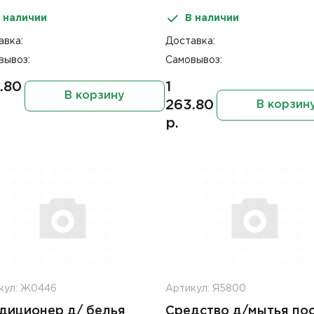
одная стирка
 наличии
В наличии
авка:
Доставка:
вывоз:
Самовывоз:
.80
1
В корзину
263.80
В корзин
р.
кул: Ж0446
Артикул: Я5800
диционер д/ белья
Средство д/мытья по