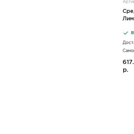
Арти
Сре
Лим
В
Дост
Само
617
р.