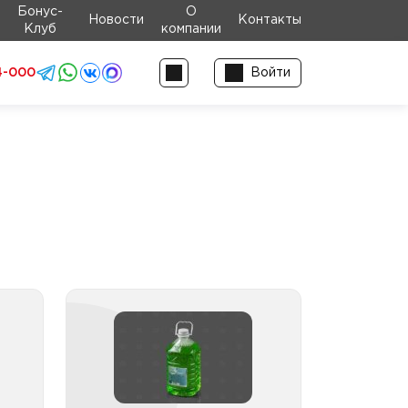
Бонус-
О
Новости
Контакты
Клуб
компании
4-000
Войти
для
Средства для мытья
хни
полов
уды
Средства для мытья полов
щие
ПНД