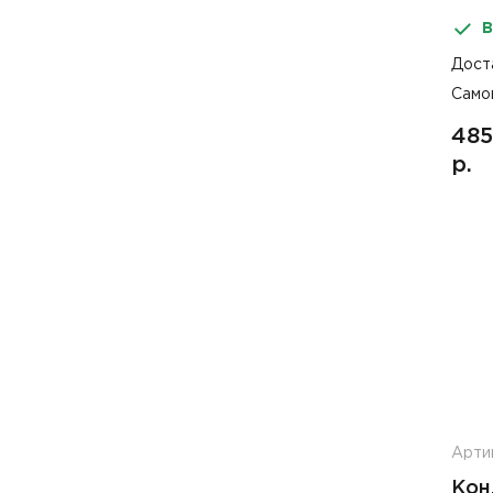
Выг
В
Дост
Само
485
р.
Арти
Кон