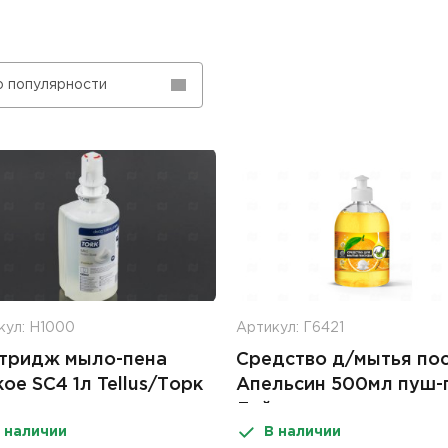
о популярности
кул: Н1000
Артикул: Г6421
тридж мыло-пена
Средство д/мытья по
кое SC4 1л Tellus/Торк
Апельсин 500мл пуш-
Лайт
 наличии
В наличии