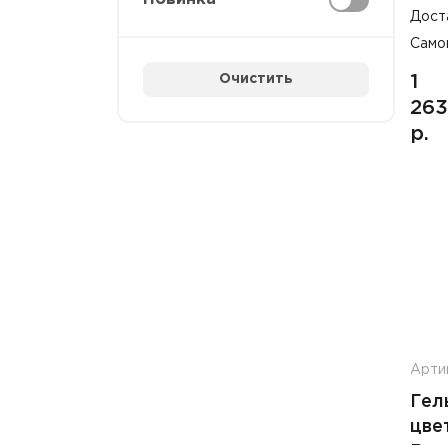
Дост
Само
Очистить
1
263
р.
Арти
Гел
цве