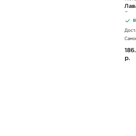
Лав
Выг
В
Дост
Само
186
р.