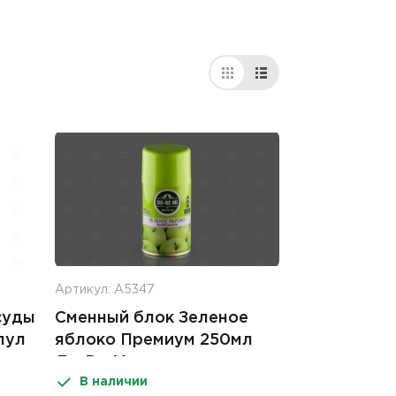
Артикул: А5347
суды
Сменный блок Зеленое
пул
яблоко Премиум 250мл
До-Ре-Ми
В наличии