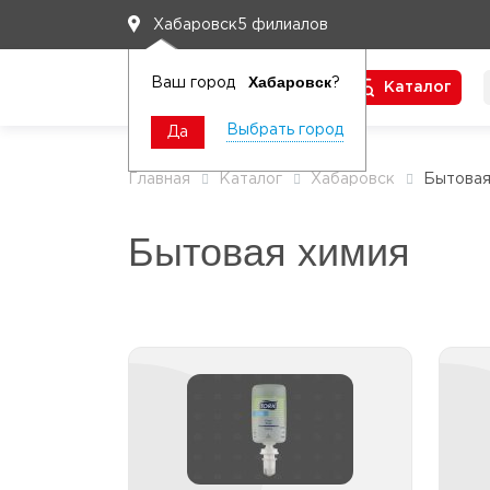
5 филиалов
Хабаровск
Хабаровск
Ваш город
?
Каталог
Чтобы вам легко работалось
Выбрать город
Да
Главная
Каталог
Хабаровск
Бытовая
Бытовая химия
Мыло
Мыло в картриджах д/
диспенсера
Мыло жидкое
Мыло кусковое