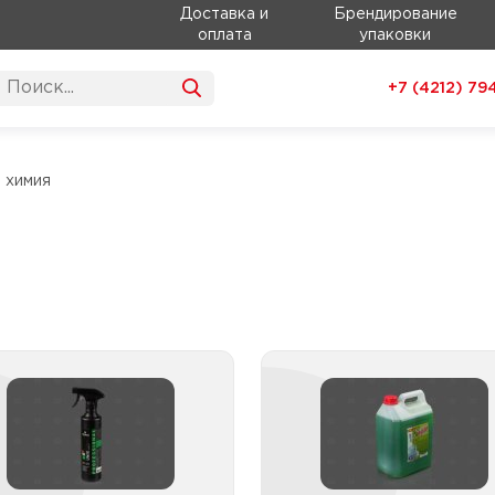
Доставка и
Брендирование
оплата
упаковки
+7 (4212)
79
 химия
Освежители воздуха
Средства бытовые 
ку
Освежители воздуха
канистра
Средства для мытья пос
Освежители воздуха
Средства чистя
картридж