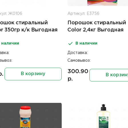
кул: Ж0106
Артикул: Е3756
ошок стиральный
Порошок стиральный
or 350гр к/к Выгодная
Color 2,4кг Выгодная
рка
стирка
 наличии
В наличии
авка:
Доставка:
вывоз:
Самовывоз:
300.90
р.
В корзину
В корзин
р.