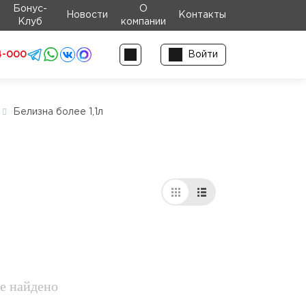
Бонус-
О
Новости
Контакты
Клуб
компании
4-000
Войти
Белизна более 1,1л
е найдено