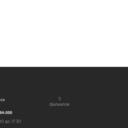
5
вск
филиалов
94-000
00 до 17:30