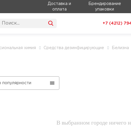
Доставка и
Брендирование
оплата
упаковки
+7 (4212)
79
иональная химия
Средства дезинфицирующие
Белизна
л
о популярности
В выбранном городе ничего н