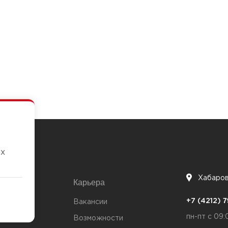
их
Хабаро
Карьера
7
+7 (4212)
та
Вакансии
пн-пт с 09:
Возможности