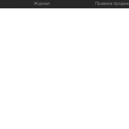
Журнал
Правила продаж
Наши марки
Вопросы и отве
Брендирование
Служба контрол
упаковки
Обмен и возвра
© 2026 Мир Упаковки