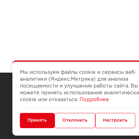
Мы используем файлы cookie и сервисы веб-
аналитики (Яндекс.Метрика) для анализа
посещаемости и улучшения работы сайта. Вы
можете принять использование аналитическ
Чтобы вам легко работалось
cookie или отказаться.
Подробнее
.
О компании
Помощь
Минимальные
Принять
Функциональные/Аналитические
Отклонить
Настроить
История Компании
Доставка и опла
Бонус-клуб
Способы оплаты