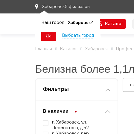
5 филиалов
Хабаровск
Хабаровск
Ваш город
?
Каталог
Чтобы вам легко работалось
Выбрать город
Да
Главная
Каталог
Хабаровск
Професс
Белизна более 1,1
п
Фильтры
В наличии
г. Хабаровск, ул.
Лермонтова, д.52
г. Хабаровск, пер.