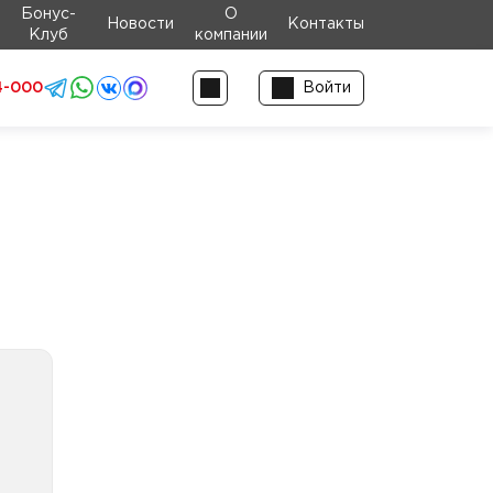
Бонус-
О
Новости
Контакты
Клуб
компании
4-000
Войти
аки
аки
ные
аки
ные