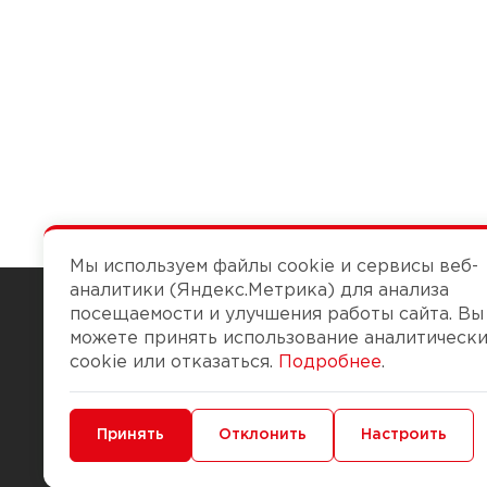
Мы используем файлы cookie и сервисы веб-
аналитики (Яндекс.Метрика) для анализа
посещаемости и улучшения работы сайта. Вы
можете принять использование аналитическ
Чтобы вам легко работалось
cookie или отказаться.
Подробнее
.
О компании
Помощь
Минимальные
Принять
Функциональные/Аналитические
Отклонить
Настроить
История Компании
Доставка и опла
Бонус-клуб
Способы оплаты