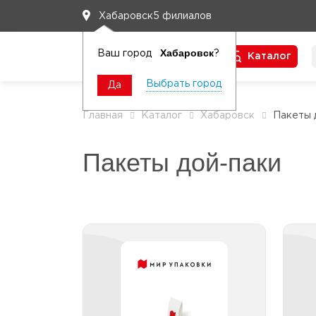
5 филиалов
Хабаровск
Хабаровск
Ваш город
?
Каталог
Чтобы вам легко работалось
Выбрать город
Да
Главная
Каталог
Хабаровск
Пакеты 
Пакеты дой-паки
Пакеты бумажные дой-
паки
Пакеты бумажные дой-паки
без окна
П