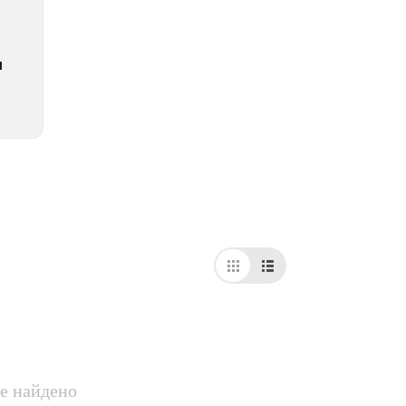
аки
ные
и
рии
е найдено