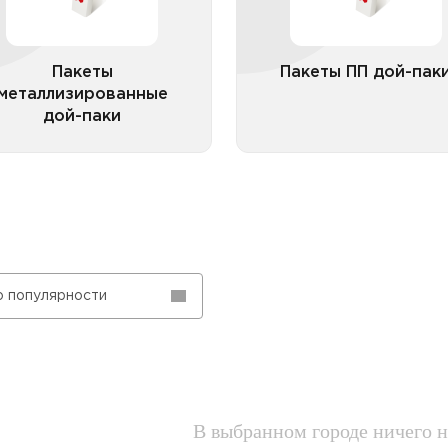
дой-паки без окна
Пакеты ПП дой-п
акеты металлизированные
некомбинирован
дой-паки с окном
Пакеты
Пакеты ПП дой-пак
металлизированные
дой-паки
Все категории
Все катего
о популярности
В выбранном городе ничего н