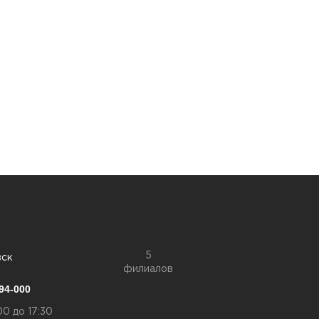
5
вск
филиалов
94-000
00 до 17:30