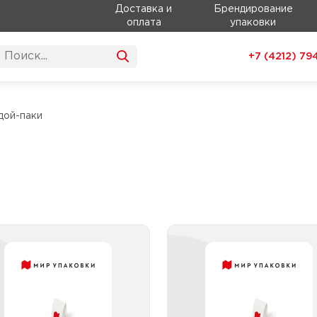
Доставка и
Брендирование
оплата
упаковки
+7 (4212)
79
дой-паки
Пакеты
Пакеты ПП дой-п
металлизированные
Пакеты ПП дой-п
дой-паки
комбинирован
Пакеты ПП дой-п
акеты металлизированные
некомбинирован