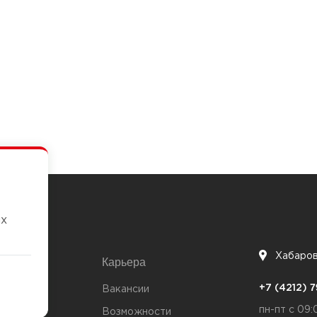
их
Хабаро
Карьера
7
+7 (4212)
та
Вакансии
пн-пт с 09:
Возможности