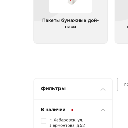
Пакеты бумажные дой-паки
с окном
П
Пакеты бумажные дой-
паки
Все категории
п
Фильтры
В наличии
г. Хабаровск, ул.
Лермонтова, д.52