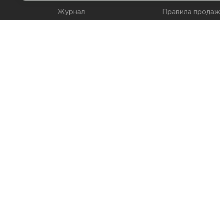
Журнал
Правила продаж
Наши марки
Вопросы и отве
Брендирование
Служба контрол
упаковки
Обмен и возвра
© 2026 Мир Упаковки