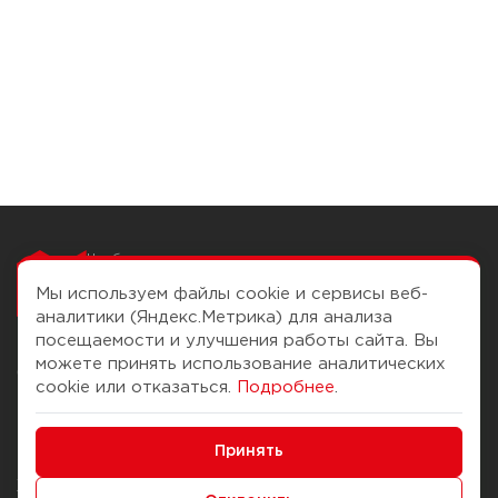
Чтобы вам легко
работалось
Мы используем файлы cookie и сервисы веб-
аналитики (Яндекс.Метрика) для анализа
посещаемости и улучшения работы сайта. Вы
можете принять использование аналитических
О компании
Помощь
cookie или отказаться.
Подробнее
.
История Компании
Доставка и оплата
Минимальные
Бонус-клуб
Принять
Способы оплаты
Функциональные/Аналитические
Журнал
Правила продажи