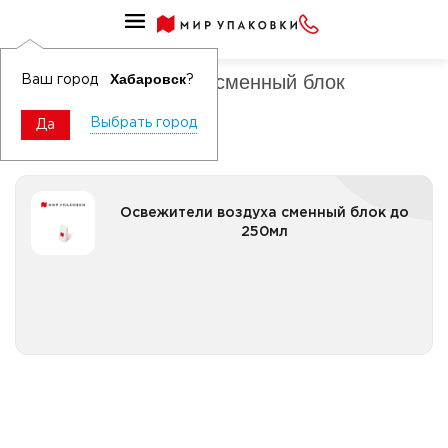
Освежители воздуха
Освежители воздуха сменный блок
Хабаровск
Ваш город
?
Выбрать город
Да
Освежители воздуха сменный блок до 250мл
Освежители воздуха сменный блок до
250мл
Все категории