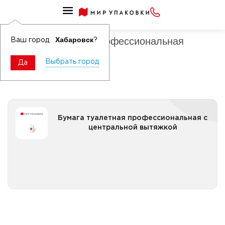
Бумага туалетная профессиональная
Бумага туалетная профессиональная
Хабаровск
Ваш город
?
защищенная система
Выбрать город
Да
Бумага туалетная профессиональная с
Бумага туалетная профессиональная с
центральной вытяжкой
центральной вытяжкой
Все категории