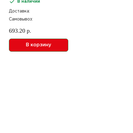
В наличии
207м Tellus/Торк Smart
Choice Т8
Доставка:
Самовывоз:
693.20 р.
В корзину