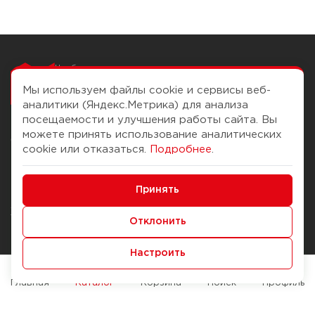
Чтобы вам легко
работалось
Мы используем файлы cookie и сервисы веб-
аналитики (Яндекс.Метрика) для анализа
посещаемости и улучшения работы сайта. Вы
можете принять использование аналитических
О компании
Помощь
cookie или отказаться.
Подробнее
.
История Компании
Доставка и оплата
Минимальные
Бонус-клуб
Принять
Способы оплаты
Функциональные/Аналитические
Журнал
Правила продажи
Отклонить
Наши марки
Вопросы и ответы
Настроить
Брендирование
Служба контроля качества
упаковки
Обмен и возврат
Главная
Каталог
Корзина
Поиск
Профиль
Карьера