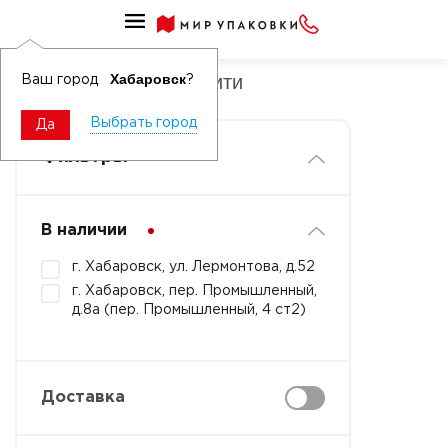
Бочки, баки, бидоны, канистры пищевые
Ассортимент тайди-сити
Хабаровск
Ваш город
?
Выбрать город
Да
Фильтры
В наличии
г. Хабаровск, ул. Лермонтова, д.52
г. Хабаровск, пер. Промышленный,
д.8а (пер. Промышленный, 4 ст2)
Доставка