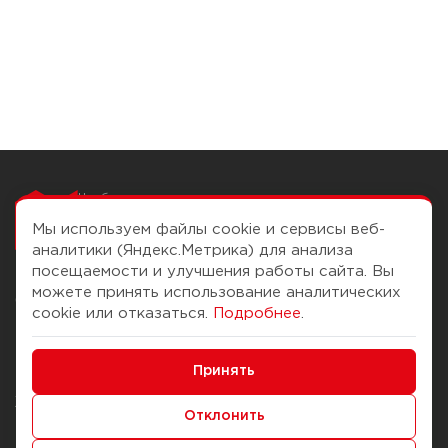
Чтобы вам легко
работалось
Мы используем файлы cookie и сервисы веб-
аналитики (Яндекс.Метрика) для анализа
посещаемости и улучшения работы сайта. Вы
можете принять использование аналитических
О компании
Помощь
cookie или отказаться.
Подробнее
.
История Компании
Доставка и оплата
Минимальные
Бонус-клуб
Принять
Способы оплаты
Функциональные/Аналитические
Журнал
Правила продажи
Отклонить
Наши марки
Вопросы и ответы