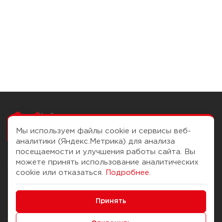
Чтобы вам легко
работалось
Мы используем файлы cookie и сервисы веб-
аналитики (Яндекс.Метрика) для анализа
посещаемости и улучшения работы сайта. Вы
можете принять использование аналитических
О компании
Помощь
cookie или отказаться.
Подробнее
.
История Компании
Доставка и оплата
Минимальные
Бонус-клуб
Принять
Способы оплаты
Функциональные/Аналитические
Журнал
Правила продажи