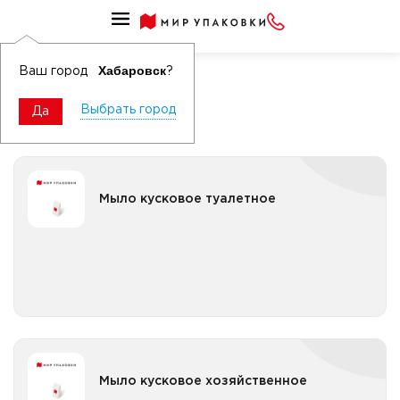
Мыло
Мыло кусковое
Хабаровск
Ваш город
?
Выбрать город
Да
Мыло кусковое туалетное
Мыло кусковое туалетное
Все категории
Мыло кусковое хозяйственное
Мыло кусковое хозяйственное