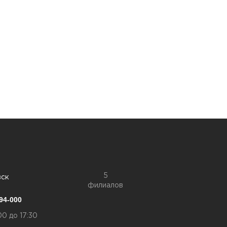
5
вск
филиалов
94-000
00 до 17:30