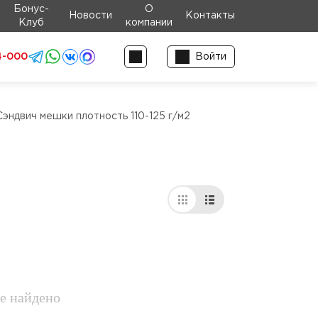
Бонус-
О
Новости
Контакты
Клуб
компании
4-000
Войти
Сэндвич мешки плотность 110-125 г/м2
е найдено