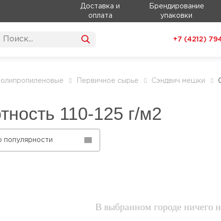
Доставка и
Брендирование
оплата
упаковки
+7 (4212)
79
олипропиленовые
Первичное сырье
Сэндвич мешки
ность 110-125 г/м2
о популярности
В выбранном городе ничего н