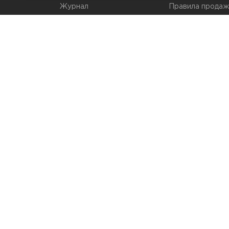
Журнал
Правила продаж
Наши марки
Вопросы и отве
Брендирование
Служба контрол
упаковки
Обмен и возвра
© 2026 Мир Упаковки