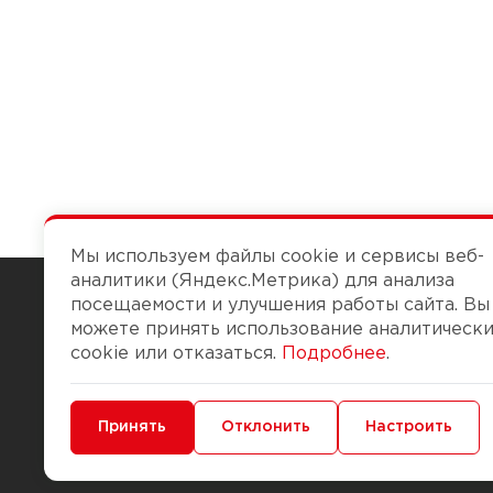
Мы используем файлы cookie и сервисы веб-
аналитики (Яндекс.Метрика) для анализа
посещаемости и улучшения работы сайта. Вы
можете принять использование аналитическ
Чтобы вам легко работалось
cookie или отказаться.
Подробнее
.
О компании
Помощь
Минимальные
Принять
Функциональные/Аналитические
Отклонить
Настроить
История Компании
Доставка и опла
Бонус-клуб
Способы оплаты