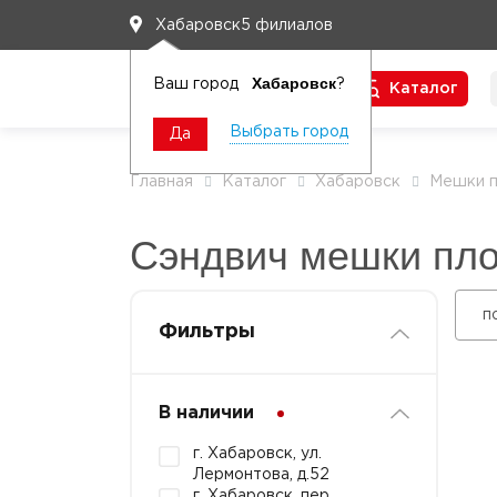
5 филиалов
Хабаровск
Хабаровск
Ваш город
?
Каталог
Чтобы вам легко работалось
Выбрать город
Да
Главная
Каталог
Хабаровск
Мешки п
Сэндвич мешки плот
п
Фильтры
В наличии
г. Хабаровск, ул.
Лермонтова, д.52
г. Хабаровск, пер.