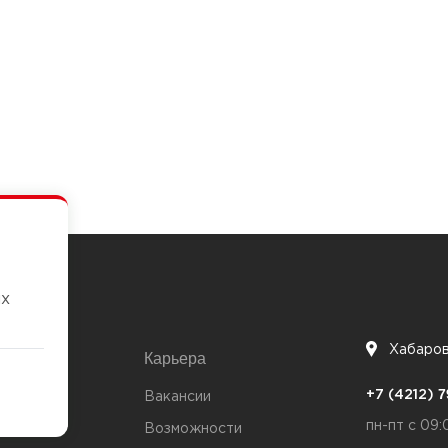
их
Хабаро
Карьера
7
+7 (4212)
та
Вакансии
пн-пт с 09:
Возможности