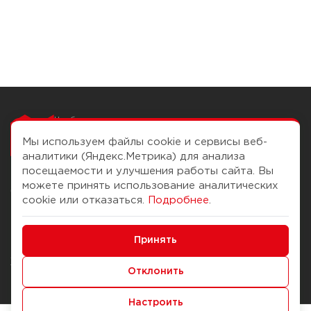
Чтобы вам легко
работалось
Мы используем файлы cookie и сервисы веб-
аналитики (Яндекс.Метрика) для анализа
посещаемости и улучшения работы сайта. Вы
можете принять использование аналитических
О компании
Помощь
cookie или отказаться.
Подробнее
.
История Компании
Доставка и оплата
Минимальные
Бонус-клуб
Принять
Способы оплаты
Функциональные/Аналитические
Журнал
Правила продажи
Отклонить
Наши марки
Вопросы и ответы
Настроить
Брендирование
Служба контроля качества