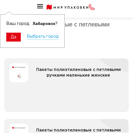
Пакеты полиэтиленовые с ручками
Пакеты полиэтиленовые с петлевыми
Хабаровск
Ваш город
?
ручками маленькие
Выбрать город
Да
Пакеты полиэтиленовые с петлевыми ручками
Пакеты полиэтиленовые с петлевыми
маленькие женские
ручками маленькие женские
Все категории
Пакеты полиэтиленовые с петлевыми ручками
Пакеты полиэтиленовые с петлевыми
маленькие Новый год