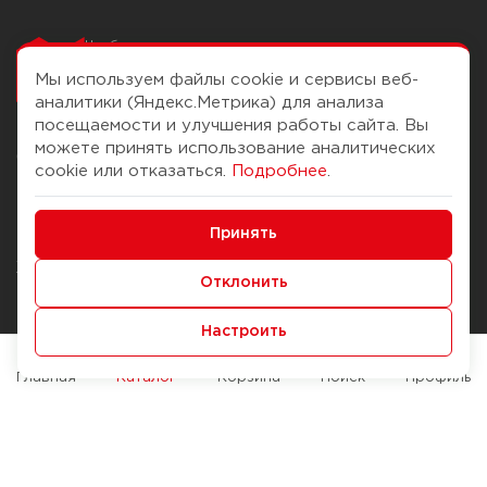
Чтобы вам легко
работалось
Мы используем файлы cookie и сервисы веб-
аналитики (Яндекс.Метрика) для анализа
посещаемости и улучшения работы сайта. Вы
можете принять использование аналитических
О компании
Помощь
cookie или отказаться.
Подробнее
.
История Компании
Доставка и оплата
Минимальные
Бонус-клуб
Принять
Способы оплаты
Функциональные/Аналитические
Журнал
Правила продажи
Отклонить
Наши марки
Вопросы и ответы
Настроить
Брендирование
Служба контроля качества
упаковки
Обмен и возврат
Главная
Каталог
Корзина
Поиск
Профиль
Карьера
Вакансии