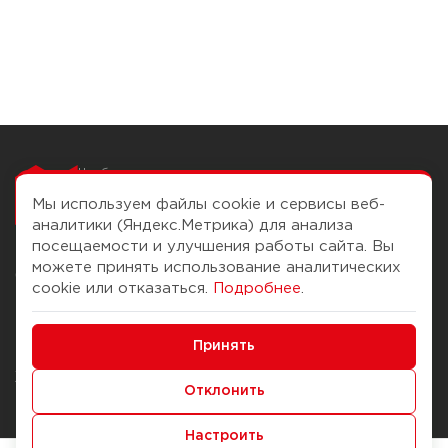
Чтобы вам легко
работалось
Мы используем файлы cookie и сервисы веб-
аналитики (Яндекс.Метрика) для анализа
посещаемости и улучшения работы сайта. Вы
можете принять использование аналитических
О компании
Помощь
cookie или отказаться.
Подробнее
.
История Компании
Доставка и оплата
Минимальные
Бонус-клуб
Принять
Способы оплаты
Функциональные/Аналитические
Журнал
Правила продажи
Отклонить
Наши марки
Вопросы и ответы
Настроить
Брендирование
Служба контроля качества