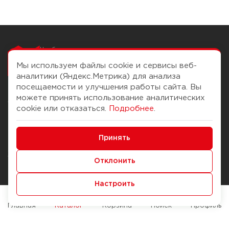
Чтобы вам легко
работалось
Мы используем файлы cookie и сервисы веб-
аналитики (Яндекс.Метрика) для анализа
посещаемости и улучшения работы сайта. Вы
можете принять использование аналитических
О компании
Помощь
cookie или отказаться.
Подробнее
.
История Компании
Доставка и оплата
Минимальные
Бонус-клуб
Принять
Способы оплаты
Функциональные/Аналитические
Журнал
Правила продажи
Отклонить
Наши марки
Вопросы и ответы
Настроить
Брендирование
Служба контроля качества
упаковки
Обмен и возврат
Главная
Каталог
Корзина
Поиск
Профиль
Карьера