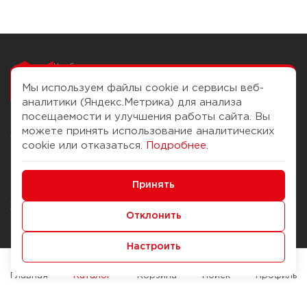
Чтобы вам легко
работалось
Мы используем файлы cookie и сервисы веб-
аналитики (Яндекс.Метрика) для анализа
посещаемости и улучшения работы сайта. Вы
можете принять использование аналитических
О компании
Помощь
cookie или отказаться.
Подробнее
.
История Компании
Доставка и оплата
Минимальные
Бонус-клуб
Принять
Способы оплаты
Функциональные/Аналитические
Журнал
Правила продажи
Отклонить
Наши марки
Вопросы и ответы
Настроить
Брендирование
Служба контроля качества
упаковки
Обмен и возврат
Главная
Каталог
Корзина
Поиск
Профиль
Карьера