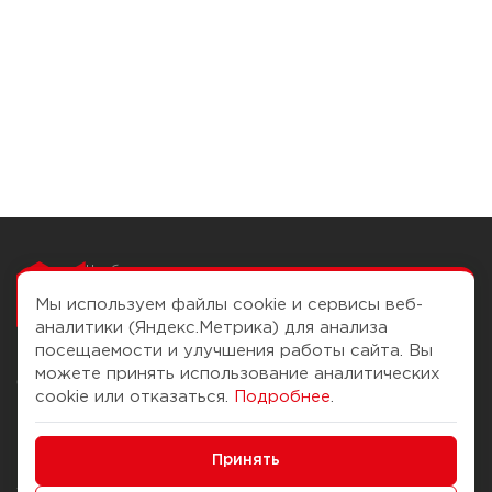
Чтобы вам легко
работалось
Мы используем файлы cookie и сервисы веб-
аналитики (Яндекс.Метрика) для анализа
посещаемости и улучшения работы сайта. Вы
можете принять использование аналитических
О компании
Помощь
cookie или отказаться.
Подробнее
.
История Компании
Доставка и оплата
Минимальные
Бонус-клуб
Принять
Способы оплаты
Функциональные/Аналитические