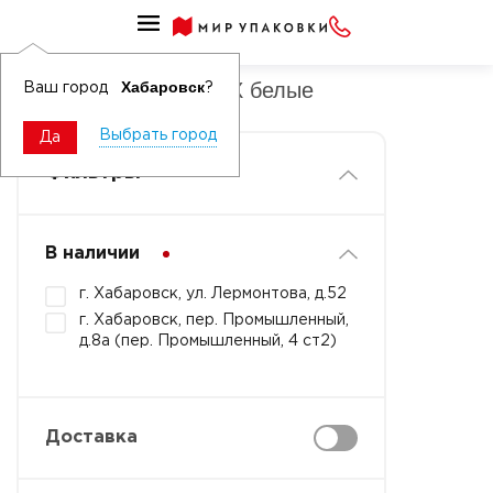
Перчатки Х/Б бех ПВХ
Перчатки Х/Б без ПВХ белые
Хабаровск
Ваш город
?
Выбрать город
Да
Фильтры
В наличии
г. Хабаровск, ул. Лермонтова, д.52
г. Хабаровск, пер. Промышленный,
д.8а (пер. Промышленный, 4 ст2)
Доставка