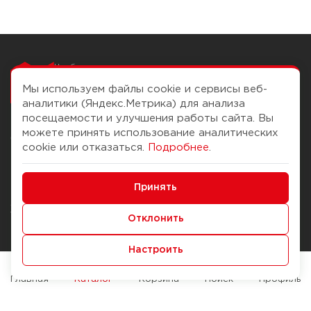
Чтобы вам легко
работалось
Мы используем файлы cookie и сервисы веб-
аналитики (Яндекс.Метрика) для анализа
посещаемости и улучшения работы сайта. Вы
можете принять использование аналитических
О компании
Помощь
cookie или отказаться.
Подробнее
.
История Компании
Доставка и оплата
Минимальные
Бонус-клуб
Принять
Способы оплаты
Функциональные/Аналитические
Журнал
Правила продажи
Отклонить
Наши марки
Вопросы и ответы
Настроить
Брендирование
Служба контроля качества
упаковки
Обмен и возврат
Главная
Каталог
Корзина
Поиск
Профиль
Карьера