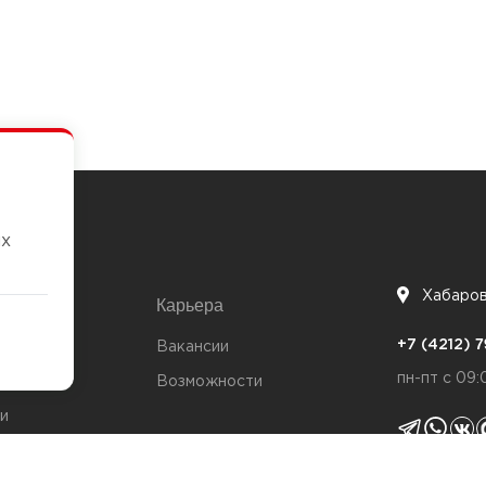
их
Хабаро
Карьера
7
+7 (4212)
та
Вакансии
пн-пт с 09:
Возможности
и
ты
Политика 