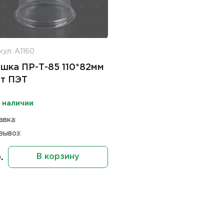
ул: А1160
шка ПР-Т-85 110*82мм
т ПЭТ
 наличии
авка:
вывоз:
.
В корзину