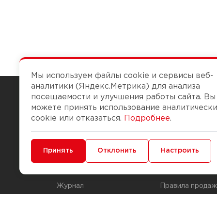
Мы используем файлы cookie и сервисы веб-
аналитики (Яндекс.Метрика) для анализа
посещаемости и улучшения работы сайта. Вы
можете принять использование аналитическ
Чтобы вам легко работалось
cookie или отказаться.
Подробнее
.
О компании
Помощь
Минимальные
Принять
Функциональные/Аналитические
Отклонить
Настроить
История Компании
Доставка и опла
Бонус-клуб
Способы оплаты
Журнал
Правила продаж
Наши марки
Вопросы и отве