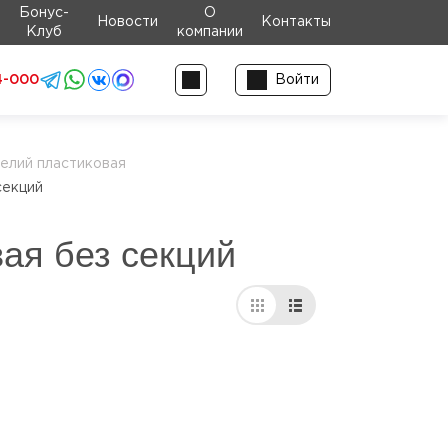
Бонус-
О
Новости
Контакты
Клуб
компании
4-000
Войти
делий пластиковая
секций
ая без секций