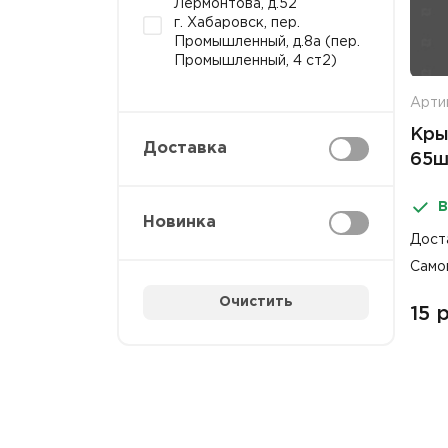
Лермонтова, д.52
г. Хабаровск, пер.
Промышленный, д.8а (пер.
Промышленный, 4 ст2)
Артик
Кры
Доставка
65ш
В
Новинка
Дост
Само
Очистить
15 р