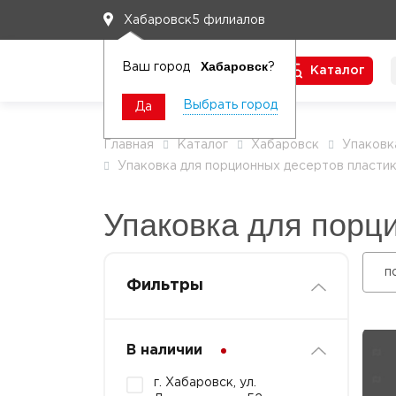
5 филиалов
Хабаровск
Хабаровск
Ваш город
?
Каталог
Чтобы вам легко работалось
Выбрать город
Да
Главная
Каталог
Хабаровск
Упаковк
Упаковка для порционных десертов пласти
Упаковка для порц
п
Фильтры
В наличии
г. Хабаровск, ул.