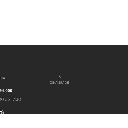
5
вск
филиалов
94-000
00 до 17:30
конфиденциальности