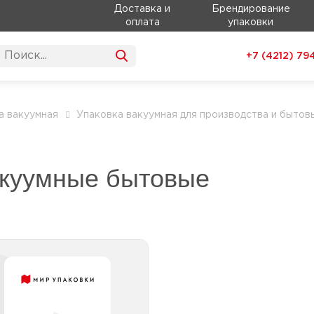
Доставка и
Брендирование
оплата
упаковки
+7 (4212)
79
а вакуумная
Упаковка вакуумная для производства и бытов
акуумные бытовые
Пленки вакуумные для
вакууматоров