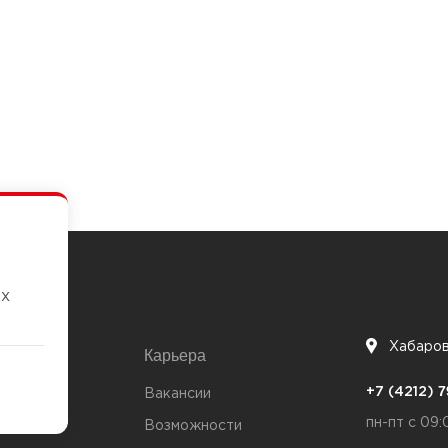
их
Хабаро
Карьера
7
+7 (4212)
та
Вакансии
пн-пт с 09:
Возможности