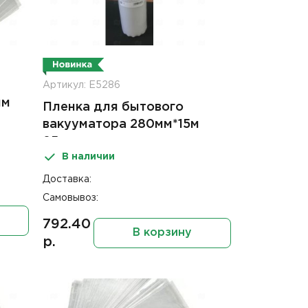
Артикул: Е5286
мм
Пленка для бытового
вакууматора 280мм*15м
85мк
В наличии
Доставка:
Самовывоз:
792.40
В корзину
р.