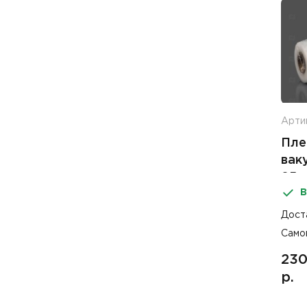
Арти
Пле
вак
85м
В
Дост
Само
230
р.