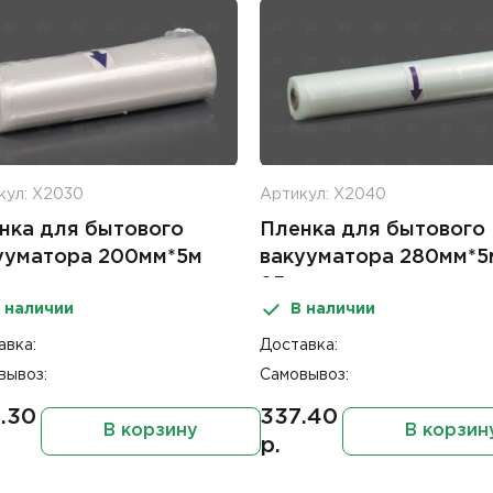
кул: Х2030
Артикул: Х2040
нка для бытового
Пленка для бытового
ууматора 200мм*5м
вакууматора 280мм*5
к
85мк
 наличии
В наличии
авка:
Доставка:
вывоз:
Самовывоз:
.30
337.40
В корзину
В корзин
р.