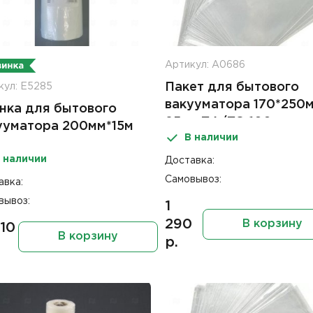
Артикул: А0686
Пакет для бытового
кул: Е5285
вакууматора 170*250
нка для бытового
85мк ПА/ПЭ 100шт
ууматора 200мм*15м
В наличии
к
 наличии
Доставка:
Самовывоз:
авка:
вывоз:
1
290
В корзину
.10
В корзину
р.