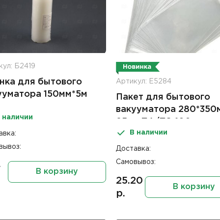
кул: Б2419
нка для бытового
Артикул: Е5284
ууматора 150мм*5м
Пакет для бытового
к
вакууматора 280*350
 наличии
85мк ПА/ПЭ 100шт
В наличии
авка:
вывоз:
Доставка:
Самовывоз:
4
В корзину
25.20
В корзину
р.