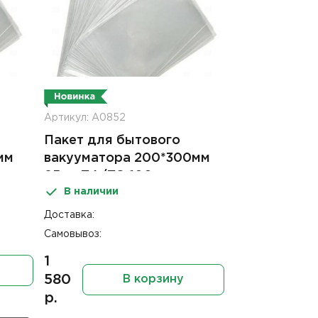
Артикул: А0852
Пакет для бытового
мм
вакууматора 200*300мм
85мк ПА/ПЭ 100шт
В наличии
Доставка:
Самовывоз:
1
580
В корзину
р.