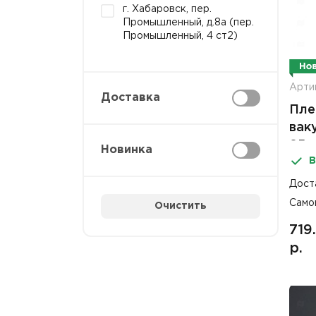
г. Хабаровск, пер.
Промышленный, д.8а (пер.
Промышленный, 4 ст2)
Арти
Доставка
Пле
вак
85м
Новинка
В
Дост
Само
Очистить
719
р.