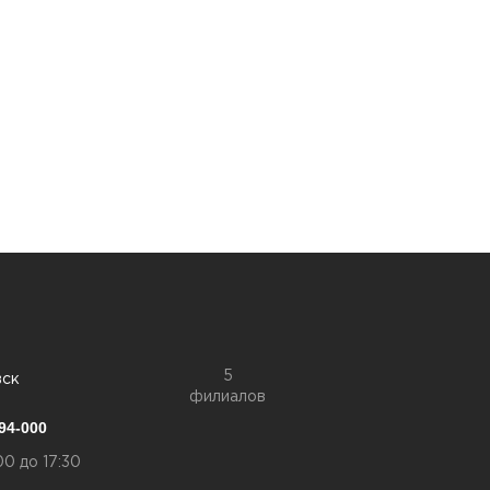
5
вск
филиалов
94-000
00 до 17:30