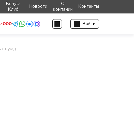
Бонус-
О
Новости
Контакты
Клуб
компании
4-000
Войти
ых нужд