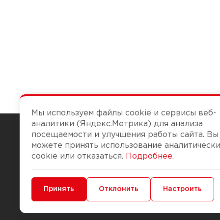
Мы используем файлы cookie и сервисы веб-
аналитики (Яндекс.Метрика) для анализа
посещаемости и улучшения работы сайта. Вы
можете принять использование аналитическ
Чтобы вам легко работалось
cookie или отказаться.
Подробнее
.
О компании
Помощь
Минимальные
Принять
Функциональные/Аналитические
Отклонить
Настроить
История Компании
Доставка и опла
Бонус-клуб
Способы оплаты