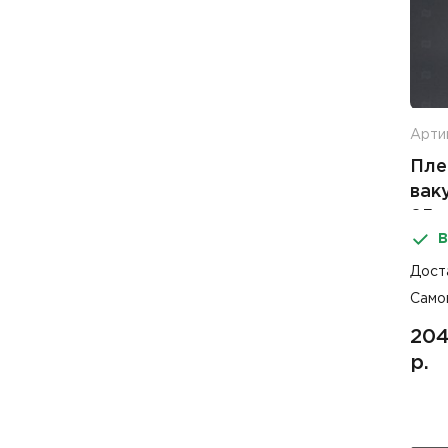
Арти
Пле
вак
85м
В
Дост
Само
20
р.