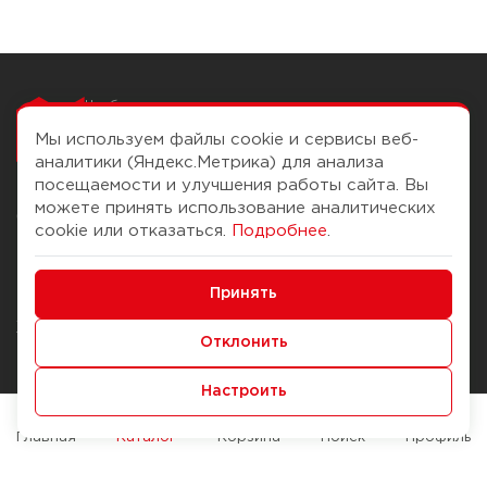
Чтобы вам легко
работалось
Мы используем файлы cookie и сервисы веб-
аналитики (Яндекс.Метрика) для анализа
посещаемости и улучшения работы сайта. Вы
можете принять использование аналитических
О компании
Помощь
cookie или отказаться.
Подробнее
.
История Компании
Доставка и оплата
Минимальные
Бонус-клуб
Принять
Способы оплаты
Функциональные/Аналитические
Журнал
Правила продажи
Отклонить
Наши марки
Вопросы и ответы
Настроить
Брендирование
Служба контроля качества
упаковки
Обмен и возврат
Главная
Каталог
Корзина
Поиск
Профиль
Карьера