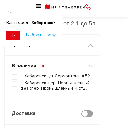
Кондиционер д/белья
Кондиционер д/белья от 2,1 до 5л
Хабаровск
Ваш город
?
Выбрать город
Да
Фильтры
В наличии
г. Хабаровск, ул. Лермонтова, д.52
г. Хабаровск, пер. Промышленный,
д.8а (пер. Промышленный, 4 ст2)
Доставка