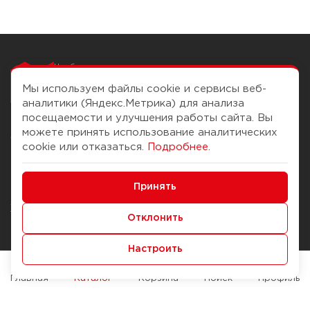
Чтобы вам легко
работалось
Мы используем файлы cookie и сервисы веб-
аналитики (Яндекс.Метрика) для анализа
посещаемости и улучшения работы сайта. Вы
можете принять использование аналитических
О компании
Помощь
cookie или отказаться.
Подробнее
.
История Компании
Доставка и оплата
Минимальные
Бонус-клуб
Принять
Способы оплаты
Функциональные/Аналитические
Журнал
Правила продажи
Отклонить
Наши марки
Вопросы и ответы
Настроить
Брендирование
Служба контроля качества
упаковки
Обмен и возврат
Главная
Каталог
Корзина
Поиск
Профиль
Карьера