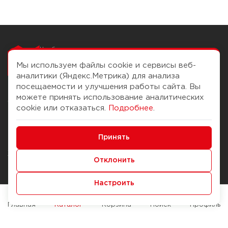
Чтобы вам легко
работалось
Мы используем файлы cookie и сервисы веб-
аналитики (Яндекс.Метрика) для анализа
посещаемости и улучшения работы сайта. Вы
можете принять использование аналитических
О компании
Помощь
cookie или отказаться.
Подробнее
.
История Компании
Доставка и оплата
Минимальные
Бонус-клуб
Принять
Способы оплаты
Функциональные/Аналитические
Журнал
Правила продажи
Отклонить
Наши марки
Вопросы и ответы
Настроить
Брендирование
Служба контроля качества
упаковки
Обмен и возврат
Главная
Каталог
Корзина
Поиск
Профиль
Карьера