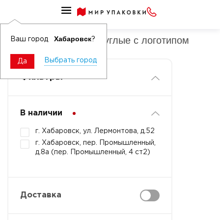
Лотки под запайку круглые
Лотки под запайку круглые с логотипом
Хабаровск
Ваш город
?
Выбрать город
Да
Фильтры
В наличии
г. Хабаровск, ул. Лермонтова, д.52
г. Хабаровск, пер. Промышленный,
д.8а (пер. Промышленный, 4 ст2)
Доставка