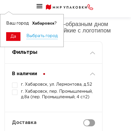
Пакеты бумажные с V-образным дном (пищевые) нежиростойки
Пакеты бумажные с V-образным дном
Хабаровск
Ваш город
?
(пищевые) нежиростойкие с логотипом
Выбрать город
Да
Фильтры
В наличии
г. Хабаровск, ул. Лермонтова, д.52
г. Хабаровск, пер. Промышленный,
д.8а (пер. Промышленный, 4 ст2)
Доставка