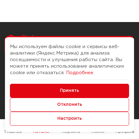
Чтобы вам легко
работалось
Мы используем файлы cookie и сервисы веб-
аналитики (Яндекс.Метрика) для анализа
посещаемости и улучшения работы сайта. Вы
можете принять использование аналитических
О компании
Помощь
cookie или отказаться.
Подробнее
.
История Компании
Доставка и оплата
Минимальные
Бонус-клуб
Принять
Способы оплаты
Функциональные/Аналитические
Журнал
Правила продажи
Отклонить
Наши марки
Вопросы и ответы
Настроить
Брендирование
Служба контроля качества
упаковки
Обмен и возврат
Главная
Каталог
Корзина
Поиск
Профиль