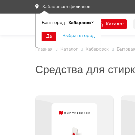
5 филиалов
Хабаровск
Хабаровск
Ваш город
?
Каталог
Чтобы вам легко работалось
Выбрать город
Да
Главная
Каталог
Хабаровск
Бытовая
Средства для стир
Гель д/стирки
Гель д/стирки до 2л
К
Гель д/стирки от 2,1 до 5л
К