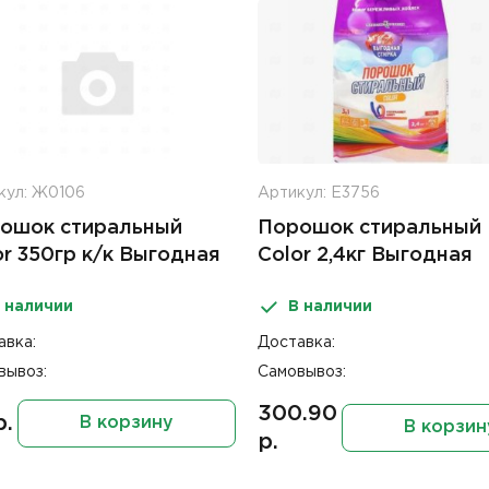
кул: Ж0106
Артикул: Е3756
ошок стиральный
Порошок стиральный
or 350гр к/к Выгодная
Color 2,4кг Выгодная
рка
стирка
 наличии
В наличии
авка:
Доставка:
вывоз:
Самовывоз:
300.90
р.
В корзину
В корзин
р.