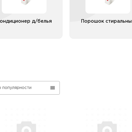
до 2
ондиционер д/белья
Порошок стиральны
Все категории
Все катего
о популярности