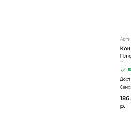
Арти
Кон
Плю
Выг
В
Дост
Само
186
р.