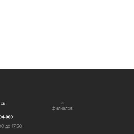
5
вск
филиалов
94-000
00 до 17:30