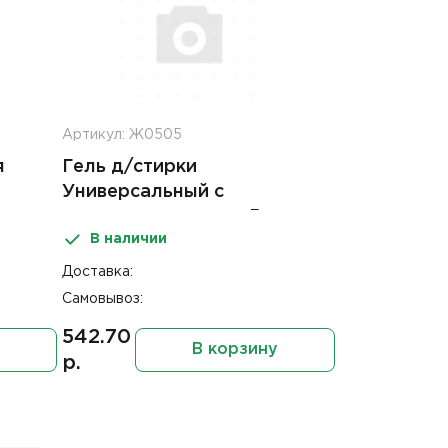
Артикул: Ж0505
я
Гель д/стирки
Универсальный с
пятновыводителем 5л
В наличии
Vishera ПНД
Доставка:
Самовывоз:
542.70
В корзину
р.