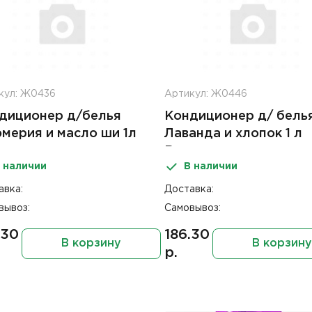
кул: Ж0436
Артикул: Ж0446
диционер д/белья
Кондиционер д/ бель
мерия и масло ши 1л
Лаванда и хлопок 1 л
одная стирка
Выгодная стирка
 наличии
В наличии
авка:
Доставка:
вывоз:
Самовывоз:
.30
186.30
В корзину
В корзину
р.