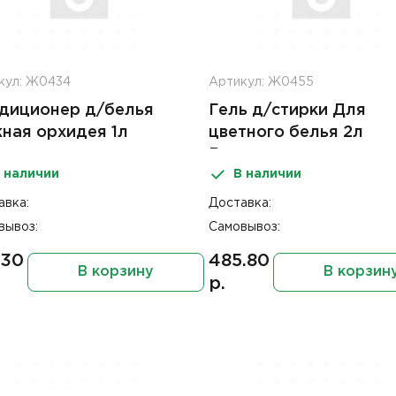
кул: Ж0434
Артикул: Ж0455
диционер д/белья
Гель д/стирки Для
ная орхидея 1л
цветного белья 2л
одная стирка
Выгодная стирка
 наличии
В наличии
авка:
Доставка:
вывоз:
Самовывоз:
.30
485.80
В корзину
В корзин
р.