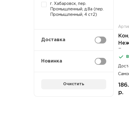
г. Хабаровск, пер.
Промышленный, д.8а (пер.
Промышленный, 4 ст2)
Арти
Кон
Доставка
Неж
Выг
В
Новинка
Дост
Само
Очистить
186
р.