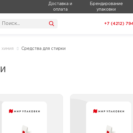
Доставка и
Брендирование
оплата
упаковки
+7 (4212)
79
 химия
Средства для стирки
ки
Кондиционер д/белья
Порошок стираль
ондиционер д/белья до 2л
Порошок стиральный до 
ондиционер д/белья от 2,1
Порошок стиральный от 
до 5л
до
Порошок стиральный от 