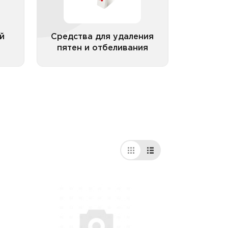
0кг
й
Средства для удаления
пятен и отбеливания
рии
Все категории