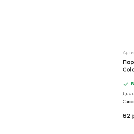
Арти
Пор
Col
сти
В
Дост
Само
62 