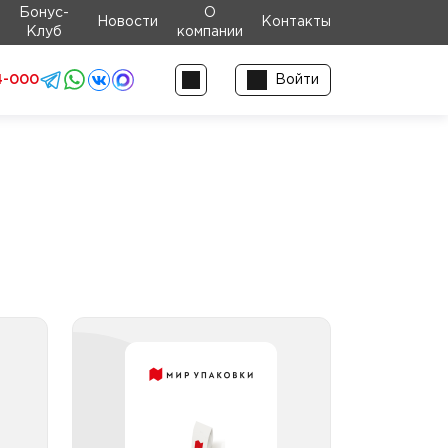
Бонус-
О
Новости
Контакты
Клуб
компании
4-000
Войти
ный
Средства для удаления
пятен и отбеливания
2кг
2,1
Отбеливатель
 5кг
Пятновыводитель
5,1