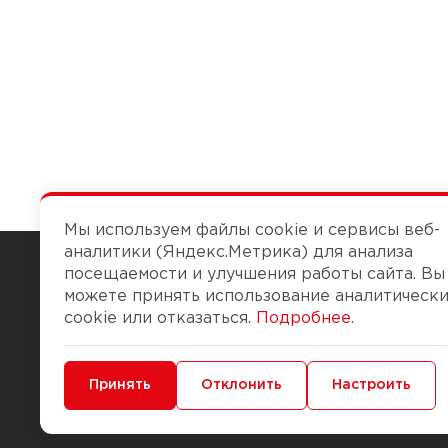
Мы используем файлы cookie и сервисы веб-
аналитики (Яндекс.Метрика) для анализа
посещаемости и улучшения работы сайта. Вы
можете принять использование аналитическ
Чтобы вам легко работалось
cookie или отказаться.
Подробнее
.
О компании
Помощь
Минимальные
Принять
Функциональные/Аналитические
Отклонить
Настроить
История Компании
Доставка и опла
Бонус-клуб
Способы оплаты