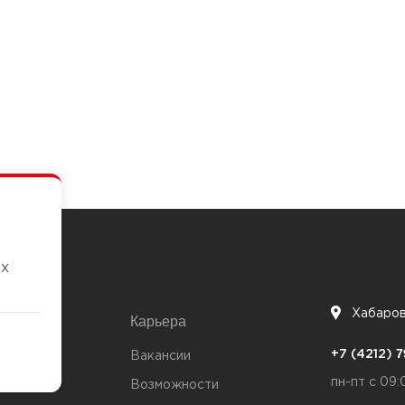
их
Хабаро
Карьера
7
+7 (4212)
та
Вакансии
пн-пт с 09:
Возможности