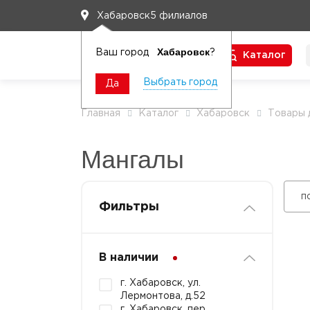
5 филиалов
Хабаровск
Хабаровск
Ваш город
?
Каталог
Чтобы вам легко работалось
Выбрать город
Да
Главная
Каталог
Хабаровск
Товары 
Мангалы
п
Фильтры
В наличии
г. Хабаровск, ул.
Лермонтова, д.52
г. Хабаровск, пер.