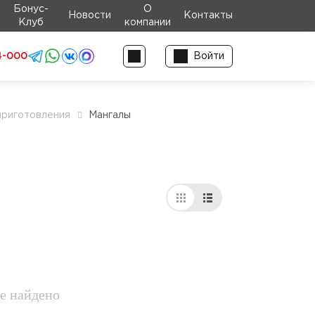
Бонус-
О
Новости
Контакты
Клуб
компании
4-000
Войти
приготовления
Мангалы
е найдено