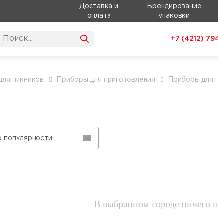
Доставка и
Брендирование
оплата
упаковки
+7 (4212)
79
для пикников
Приборы для приготовления
Приборы для 
о популярности
В выбранном городе ничего н