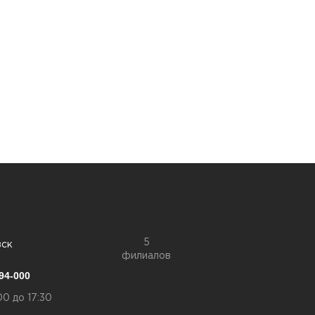
5
вск
филиалов
94-000
00 до 17:30