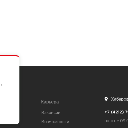
их
Хабаро
Карьера
7
+7 (4212)
та
Вакансии
пн-пт с 09:
Возможности