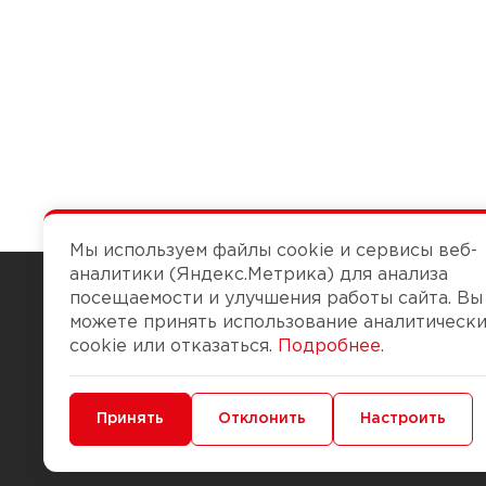
Мы используем файлы cookie и сервисы веб-
аналитики (Яндекс.Метрика) для анализа
посещаемости и улучшения работы сайта. Вы
можете принять использование аналитическ
Чтобы вам легко работалось
cookie или отказаться.
Подробнее
.
О компании
Помощь
Минимальные
Принять
Функциональные/Аналитические
Отклонить
Настроить
История Компании
Доставка и опла
Бонус-клуб
Способы оплаты