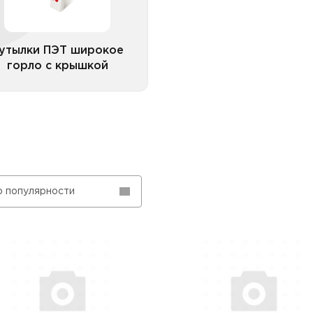
Бутылки ПЭТ широкое
горло с крышкой
прозрачные
утылки ПЭТ широкое
горло с крышкой
Все категории
о популярности