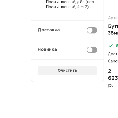
Промышленный, д.8а (пер.
Промышленный, 4 ст2)
Артик
Бут
Доставка
38м
с к
В
(ПЭ
Новинка
Дост
Само
Очистить
2
623
р.