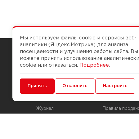
Мы используем файлы cookie и сервисы веб-
аналитики (Яндекс.Метрика) для анализа
посещаемости и улучшения работы сайта. Вы
можете принять использование аналитическ
Чтобы вам легко работалось
cookie или отказаться.
Подробнее
.
О компании
Помощь
Минимальные
Принять
Функциональные/Аналитические
Отклонить
Настроить
История Компании
Доставка и опла
Бонус-клуб
Способы оплаты
Журнал
Правила продаж
Наши марки
Вопросы и отве
Брендирование
Служба контрол
упаковки
Обмен и возвра