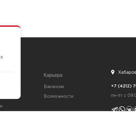
их
Хабаро
Карьера
7
+7 (4212)
та
Вакансии
пн-пт с 09:
Возможности
и
ты
Политика 
я качества
Согласие н
Политика c
т