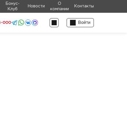
Бонус-
О
Новости
Контакты
Клуб
компании
4-000
Войти