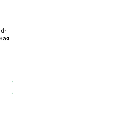
d-
ная
я