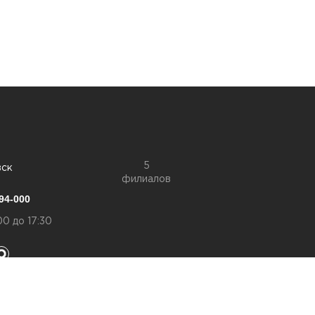
5
вск
филиалов
94-000
00 до 17:30
конфиденциальности
а обработку персональный данных
ookies