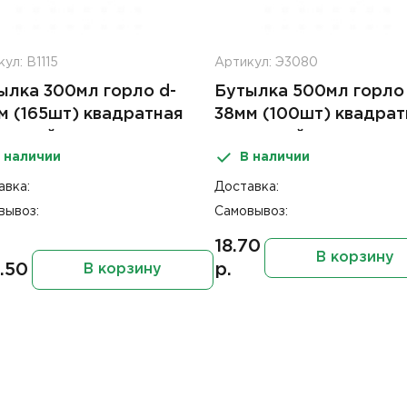
ул: В1115
Артикул: Э3080
ылка 300мл горло d-
Бутылка 500мл горло 
м (165шт) квадратная
38мм (100шт) квадрат
рышкой прозрачная
с крышкой прозрачна
 наличии
В наличии
Т)
(ПЭТ)
авка:
Доставка:
вывоз:
Самовывоз:
18.70
В корзину
.50
р.
В корзину