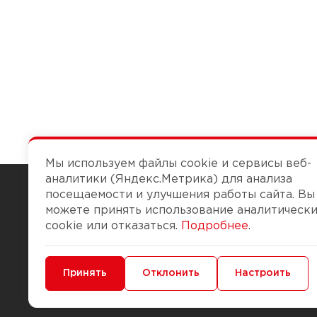
Мы используем файлы cookie и сервисы веб-
аналитики (Яндекс.Метрика) для анализа
посещаемости и улучшения работы сайта. Вы
можете принять использование аналитическ
Чтобы вам легко работалось
cookie или отказаться.
Подробнее
.
О компании
Помощь
Минимальные
Принять
Функциональные/Аналитические
Отклонить
Настроить
История Компании
Доставка и опла
Бонус-клуб
Способы оплаты