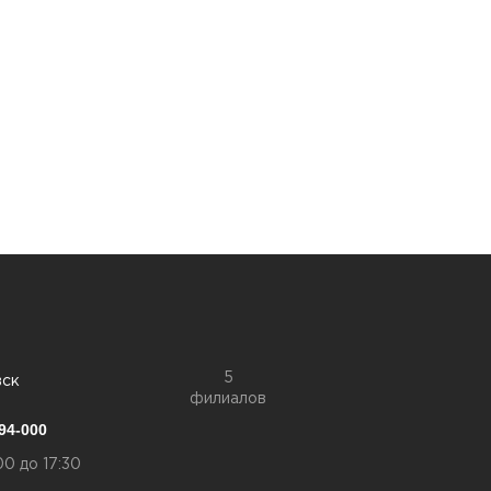
5
вск
филиалов
94-000
00 до 17:30