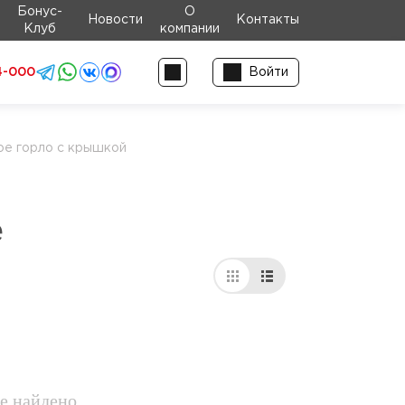
Бонус-
О
Новости
Контакты
Клуб
компании
4-000
Войти
е горло с крышкой
е
е найдено