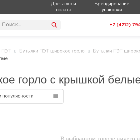
Доставка и
Брендирование
оплата
упаковки
+7 (4212)
79
и ПЭТ
Бутылки ПЭТ широкое горло
Бутылки ПЭТ широко
елые
ое горло с крышкой белы
о популярности
В выбранном городе ничего н