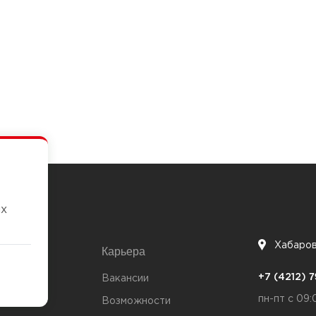
их
Хабаро
Карьера
7
+7 (4212)
та
Вакансии
пн-пт с 09:
Возможности