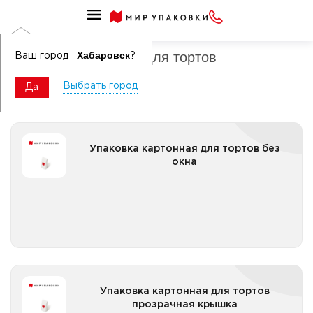
Упаковка для кондитерских изделий бумажная
Упаковка картонная для тортов
Хабаровск
Ваш город
?
Выбрать город
Да
Упаковка картонная для тортов без окна
Упаковка картонная для тортов без
окна
Все категории
Упаковка картонная для тортов прозрачная
Упаковка картонная для тортов
крышка
прозрачная крышка