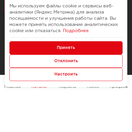
работалось
Мы используем файлы cookie и сервисы веб-
аналитики (Яндекс.Метрика) для анализа
посещаемости и улучшения работы сайта. Вы
можете принять использование аналитических
О компании
Помощь
cookie или отказаться.
Подробнее
.
История Компании
Доставка и оплата
Минимальные
Бонус-клуб
Принять
Способы оплаты
Функциональные/Аналитические
Журнал
Правила продажи
Отклонить
Наши марки
Вопросы и ответы
Настроить
Брендирование
Служба контроля качества
упаковки
Обмен и возврат
Главная
Каталог
Корзина
Поиск
Профиль
Карьера
Вакансии
Возможности