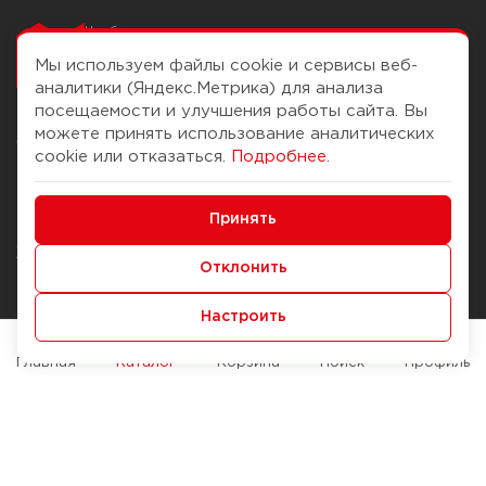
Чтобы вам легко
работалось
Мы используем файлы cookie и сервисы веб-
аналитики (Яндекс.Метрика) для анализа
посещаемости и улучшения работы сайта. Вы
можете принять использование аналитических
О компании
Помощь
cookie или отказаться.
Подробнее
.
История Компании
Доставка и оплата
Минимальные
Бонус-клуб
Принять
Способы оплаты
Функциональные/Аналитические
Журнал
Правила продажи
Отклонить
Наши марки
Вопросы и ответы
Настроить
Брендирование
Служба контроля качества
упаковки
Обмен и возврат
Главная
Каталог
Корзина
Поиск
Профиль
Карьера
Вакансии
Возможности