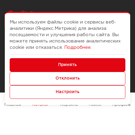
Чтобы вам легко
работалось
Мы используем файлы cookie и сервисы веб-
аналитики (Яндекс.Метрика) для анализа
посещаемости и улучшения работы сайта. Вы
можете принять использование аналитических
О компании
Помощь
cookie или отказаться.
Подробнее
.
История Компании
Доставка и оплата
Минимальные
Бонус-клуб
Принять
Способы оплаты
Функциональные/Аналитические
Журнал
Правила продажи
Отклонить
Наши марки
Вопросы и ответы
Настроить
Брендирование
Служба контроля качества
упаковки
Обмен и возврат
Главная
Каталог
Корзина
Поиск
Профиль
Карьера
Вакансии