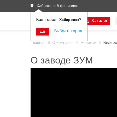
5 филиалов
Хабаровск
Хабаровск
Ваш город
?
Каталог
Чтобы вам легко работалось
Выбрать город
Да
Главная
О компании
Новости
Видео
О заводе ЗУМ