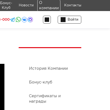
О
Бонус-
Новости
Контакты
Клуб
компании
4-000
Войти
История Компании
Бонус-клуб
Сертификаты и
награды