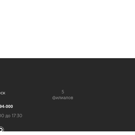
5
вск
филиалов
94-000
00 до 17:30