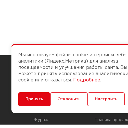
Мы используем файлы cookie и сервисы веб-
аналитики (Яндекс.Метрика) для анализа
посещаемости и улучшения работы сайта. Вы
можете принять использование аналитическ
Чтобы вам легко работалось
cookie или отказаться.
Подробнее
.
О компании
Помощь
Минимальные
Принять
Функциональные/Аналитические
Отклонить
Настроить
История Компании
Доставка и опла
Бонус-клуб
Способы оплаты
Журнал
Правила продаж