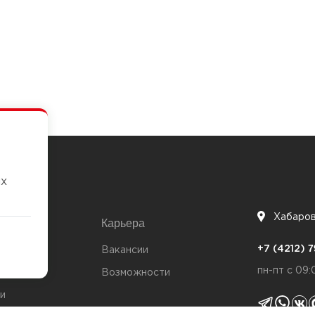
их
Хабаро
Карьера
7
+7 (4212)
та
Вакансии
пн-пт с 09:
Возможности
и