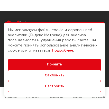
Чтобы вам легко
работалось
Мы используем файлы cookie и сервисы веб-
аналитики (Яндекс.Метрика) для анализа
посещаемости и улучшения работы сайта. Вы
можете принять использование аналитических
О компании
Помощь
cookie или отказаться.
Подробнее
.
История Компании
Доставка и оплата
Минимальные
Бонус-клуб
Принять
Способы оплаты
Функциональные/Аналитические
Журнал
Правила продажи
Отклонить
Наши марки
Вопросы и ответы
Настроить
Брендирование
Служба контроля качества
упаковки
Обмен и возврат
Главная
Каталог
Корзина
Поиск
Профиль
Карьера