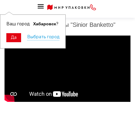
Новости
Новая линейка посуды "Sinior Banketto"
Хабаровск
Ваш город
?
Выбрать город
Да