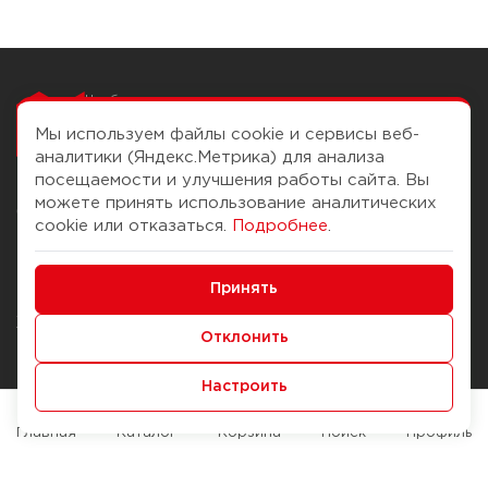
Чтобы вам легко
работалось
Мы используем файлы cookie и сервисы веб-
аналитики (Яндекс.Метрика) для анализа
посещаемости и улучшения работы сайта. Вы
можете принять использование аналитических
О компании
Помощь
cookie или отказаться.
Подробнее
.
История Компании
Доставка и оплата
Минимальные
Бонус-клуб
Принять
Способы оплаты
Функциональные/Аналитические
Журнал
Правила продажи
Отклонить
Наши марки
Вопросы и ответы
Настроить
Брендирование
Служба контроля качества
упаковки
Обмен и возврат
Главная
Каталог
Корзина
Поиск
Профиль
Карьера