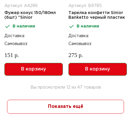
Артикул: А4286
Артикул: В9785
Фужер конус 150/180мл
Тарелка конфетти Sinior
(6шт) "Sinior
Banketto черный пластик
Banketto"желтый черная
26см 3шт
В наличии
В наличии
ножка
Доставка:
Доставка:
Самовывоз:
Самовывоз:
151 р.
275 р.
В корзину
В корзину
Вы просмотрели
12
из
47
товаров
Показать ещё