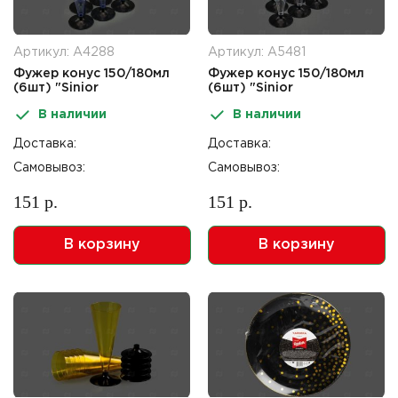
Артикул: А4288
Артикул: А5481
Фужер конус 150/180мл
Фужер конус 150/180мл
(6шт) "Sinior
(6шт) "Sinior
Banketto"синий черная
Banketto"прозрачный
В наличии
В наличии
ножка
черная ножка
Доставка:
Доставка:
Самовывоз:
Самовывоз:
151 р.
151 р.
В корзину
В корзину