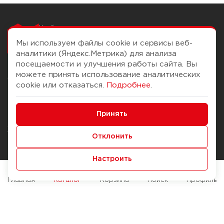
Чтобы вам легко
работалось
Мы используем файлы cookie и сервисы веб-
аналитики (Яндекс.Метрика) для анализа
посещаемости и улучшения работы сайта. Вы
можете принять использование аналитических
О компании
Помощь
cookie или отказаться.
Подробнее
.
История Компании
Доставка и оплата
Минимальные
Бонус-клуб
Принять
Способы оплаты
Функциональные/Аналитические
Журнал
Правила продажи
Отклонить
Наши марки
Вопросы и ответы
Настроить
Брендирование
Служба контроля качества
упаковки
Обмен и возврат
Главная
Каталог
Корзина
Поиск
Профиль
Карьера
Вакансии