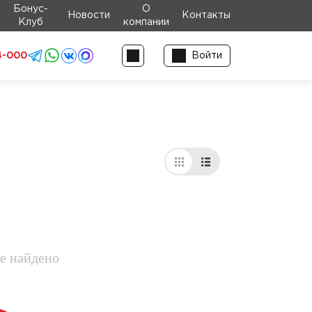
Бонус-
О
Новости
Контакты
Клуб
компании
4-000
Войти
е найдено