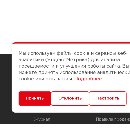
Мы используем файлы cookie и сервисы веб-
аналитики (Яндекс.Метрика) для анализа
посещаемости и улучшения работы сайта. Вы
можете принять использование аналитическ
Чтобы вам легко работалось
cookie или отказаться.
Подробнее
.
О компании
Помощь
Минимальные
Принять
Функциональные/Аналитические
Отклонить
Настроить
История Компании
Доставка и опла
Бонус-клуб
Способы оплаты
Журнал
Правила продаж
Наши марки
Вопросы и отве