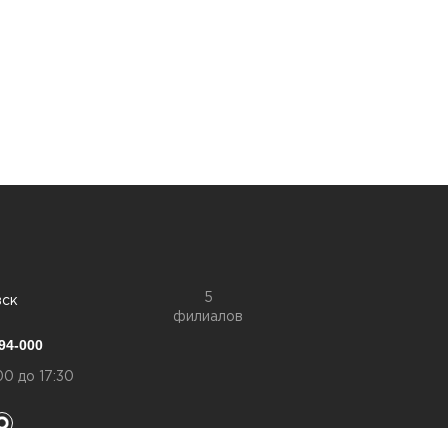
5
вск
филиалов
94-000
00 до 17:30