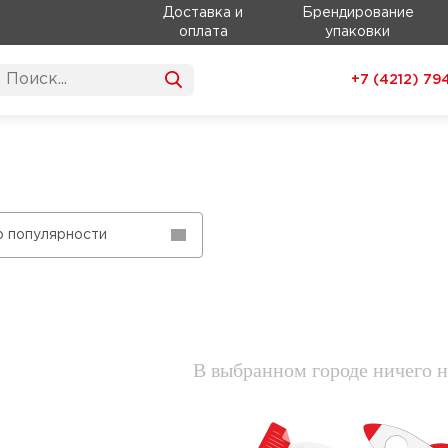
Доставка и
Брендирование
оплата
упаковки
+7 (4212)
79
о популярности
В выбранном городе ничего н