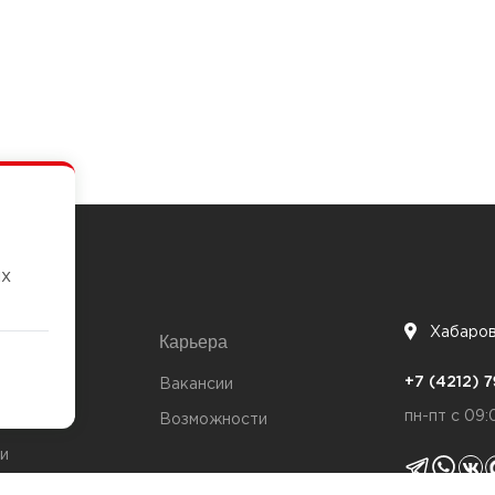
их
Хабаро
Карьера
7
+7 (4212)
та
Вакансии
пн-пт с 09:
Возможности
и
ты