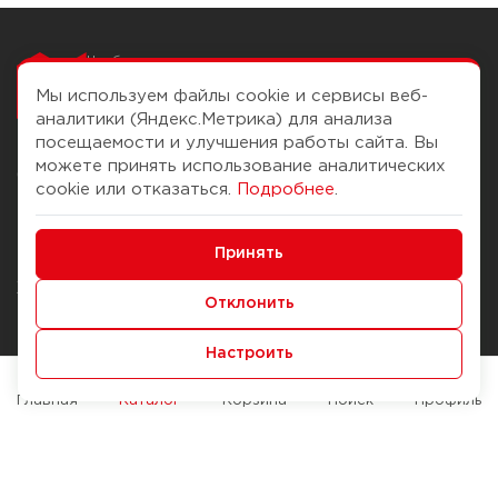
Чтобы вам легко
работалось
Мы используем файлы cookie и сервисы веб-
аналитики (Яндекс.Метрика) для анализа
посещаемости и улучшения работы сайта. Вы
можете принять использование аналитических
О компании
Помощь
cookie или отказаться.
Подробнее
.
История Компании
Доставка и оплата
Минимальные
Бонус-клуб
Принять
Способы оплаты
Функциональные/Аналитические
Журнал
Правила продажи
Отклонить
Наши марки
Вопросы и ответы
Настроить
Брендирование
Служба контроля качества
упаковки
Обмен и возврат
Главная
Каталог
Корзина
Поиск
Профиль
Карьера
Вакансии