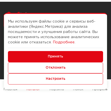
Чтобы вам легко
работалось
Мы используем файлы cookie и сервисы веб-
аналитики (Яндекс.Метрика) для анализа
посещаемости и улучшения работы сайта. Вы
можете принять использование аналитических
О компании
Помощь
cookie или отказаться.
Подробнее
.
История Компании
Доставка и оплата
Минимальные
Бонус-клуб
Принять
Способы оплаты
Функциональные/Аналитические
Журнал
Правила продажи
Отклонить
Наши марки
Вопросы и ответы
Настроить
Брендирование
Служба контроля качества
упаковки
Обмен и возврат
Главная
Каталог
Корзина
Поиск
Профиль
Карьера
Вакансии