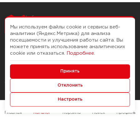
Чтобы вам легко
работалось
Мы используем файлы cookie и сервисы веб-
аналитики (Яндекс.Метрика) для анализа
посещаемости и улучшения работы сайта. Вы
можете принять использование аналитических
О компании
Помощь
cookie или отказаться.
Подробнее
.
История Компании
Доставка и оплата
Минимальные
Бонус-клуб
Принять
Способы оплаты
Функциональные/Аналитические
Журнал
Правила продажи
Отклонить
Наши марки
Вопросы и ответы
Настроить
Брендирование
Служба контроля качества
упаковки
Обмен и возврат
Главная
Каталог
Корзина
Поиск
Профиль
Карьера
Вакансии