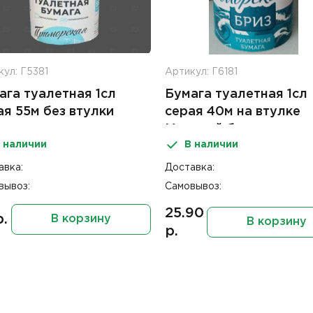
ул: Г5381
Артикул: Г6181
ага туалетная 1сл
Бумага туалетная 1сл
ая 55м без втулки
серая 40м на втулке
морская
Морской бриз
 наличии
В наличии
авка:
Доставка:
вывоз:
Самовывоз:
25.90
р.
В корзину
В корзину
р.