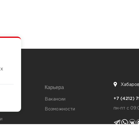
их
Хабаро
Карьера
7
+7 (4212)
та
Вакансии
пн-пт с 09:
Возможности
и
ты
Политика 