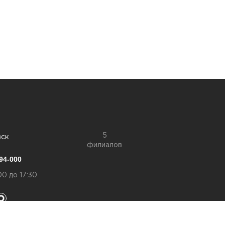
5
вск
филиалов
94-000
00 до 17:30
конфиденциальности