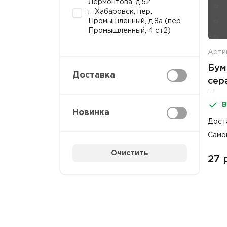
Лермонтова, д.52
г. Хабаровск, пер.
Промышленный, д.8а (пер.
Промышленный, 4 ст2)
Артик
Бум
Доставка
сер
При
В
Новинка
Дост
Само
Очистить
27 