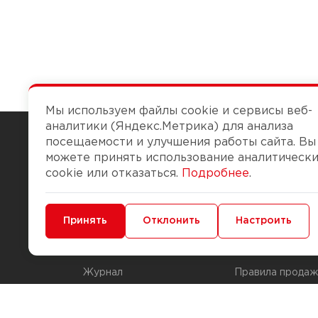
Мы используем файлы cookie и сервисы веб-
аналитики (Яндекс.Метрика) для анализа
посещаемости и улучшения работы сайта. Вы
можете принять использование аналитическ
Чтобы вам легко работалось
cookie или отказаться.
Подробнее
.
О компании
Помощь
Минимальные
Принять
Функциональные/Аналитические
Отклонить
Настроить
История Компании
Доставка и опла
Бонус-клуб
Способы оплаты
Журнал
Правила продаж
Наши марки
Вопросы и отве