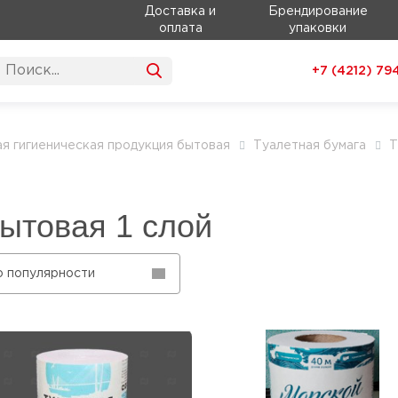
Доставка и
Брендирование
оплата
упаковки
+7 (4212)
79
я гигиеническая продукция бытовая
Туалетная бумага
Т
ытовая 1 слой
о популярности