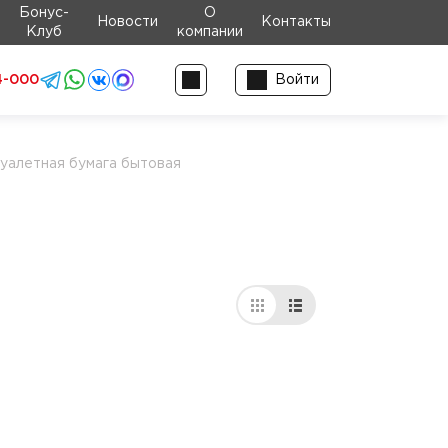
Бонус-
О
Новости
Контакты
Клуб
компании
4-000
Войти
уалетная бумага бытовая