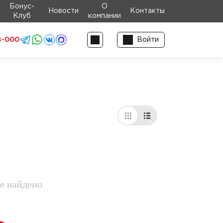
Бонус-
О
Новости
Контакты
Клуб
компании
4-000
Войти
е найдено