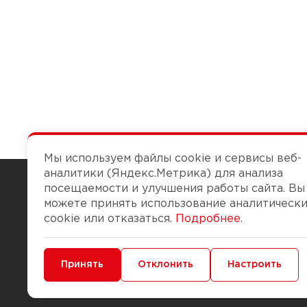
Мы используем файлы cookie и сервисы веб-
аналитики (Яндекс.Метрика) для анализа
посещаемости и улучшения работы сайта. Вы
можете принять использование аналитическ
Чтобы вам легко работалось
cookie или отказаться.
Подробнее
.
О компании
Помощь
Минимальные
Принять
Функциональные/Аналитические
Отклонить
Настроить
История Компании
Доставка и опла
Бонус-клуб
Способы оплаты