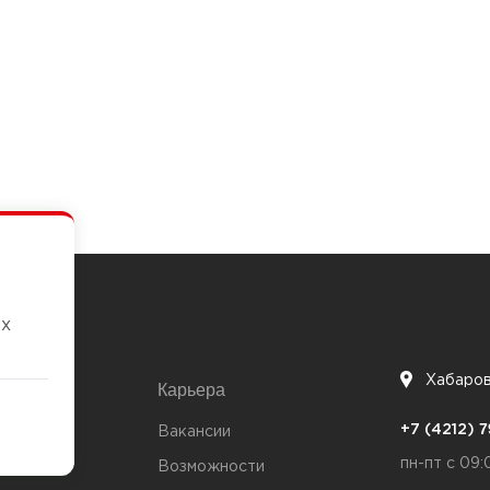
их
Хабаро
Карьера
7
+7 (4212)
та
Вакансии
пн-пт с 09:
Возможности