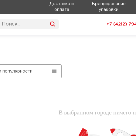
Доставка и
Брендирование
оплата
упаковки
+7 (4212)
79
о популярности
В выбранном городе ничего н