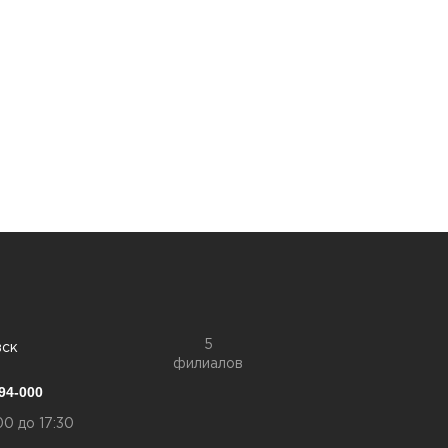
5
вск
филиалов
94-000
00 до 17:30