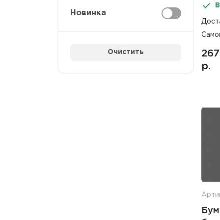
В
Fior
Новинка
Дост
Само
Очистить
267
р.
Арти
Бум