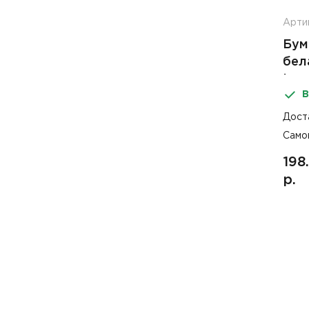
Арти
Бум
бел
Lux
В
Дост
Само
198
р.