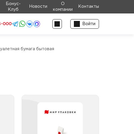
Бонус-
О
Новости
Контакты
Клуб
компании
4-000
Войти
уалетная бумага бытовая
ага
Туалетная бумага
лоя
бытовая 4 слоя