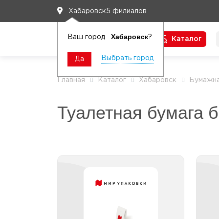
5 филиалов
Хабаровск
Хабаровск
Ваш город
?
Каталог
Чтобы вам легко работалось
Выбрать город
Да
Главная
Каталог
Хабаровск
Бумажна
Туалетная бумага 
Туалетная бумага
бытовая 1 слой