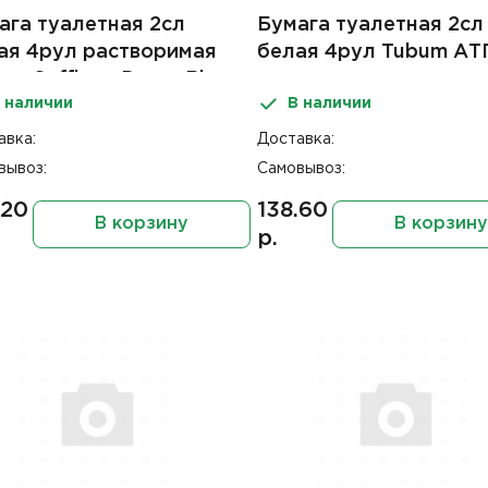
ага туалетная 2сл
Бумага туалетная 2сл
ая 4рул растворимая
белая 4рул Tubum АТ
ка Soffione Decor Blue
 наличии
В наличии
авка:
Доставка:
вывоз:
Самовывоз:
.20
138.60
В корзину
В корзину
р.