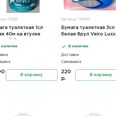
ул: Г6181
Артикул: Ч3440
ага туалетная 1сл
Бумага туалетная 3сл
ая 40м на втулке
белая 8рул Veiro Luxx
ской бриз
 наличии
В наличии
авка:
Доставка:
вывоз:
Самовывоз:
90
220
В корзину
В корзину
р.