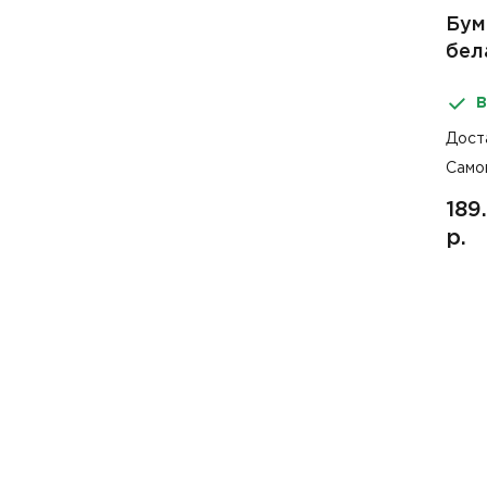
Бум
бел
втул
В
Дост
Само
189
р.