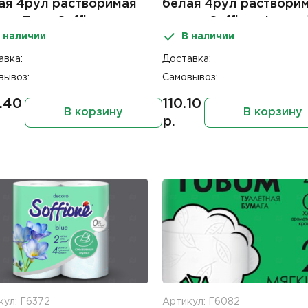
ая 4рул растворимая
белая 4рул раствори
лка Пион Soffione
втулка Soffione Laven
 наличии
В наличии
rial
авка:
Доставка:
вывоз:
Самовывоз:
.40
110.10
В корзину
В корзину
р.
кул: Г6372
Артикул: Г6082