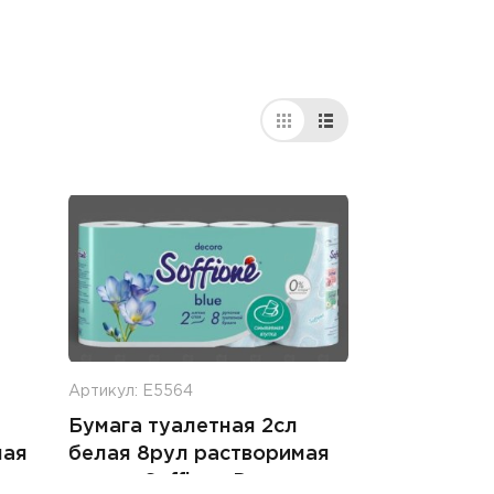
Артикул: Е5564
Бумага туалетная 2сл
мая
белая 8рул растворимая
o
втулка Soffione Decoro