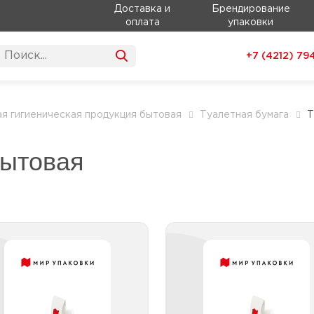
Доставка и
Брендирование
оплата
упаковки
+7 (4212)
79
я гигиеническая продукция бытовая
Туалетная бумага
Т
бытовая
Туалетная бумага
Туалетная бум
бытовая 2 слоя
бытовая 3 с