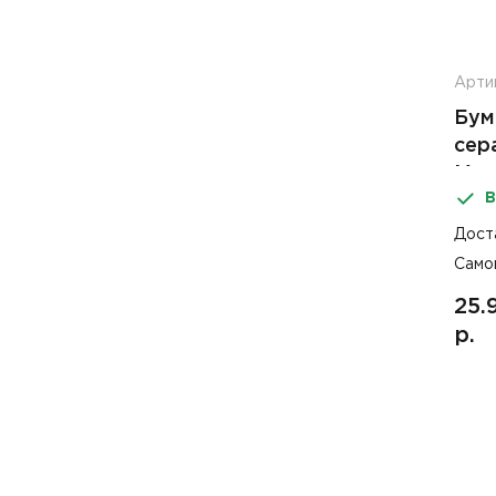
Артик
Бум
сер
Мор
В
Дост
Само
25.
р.